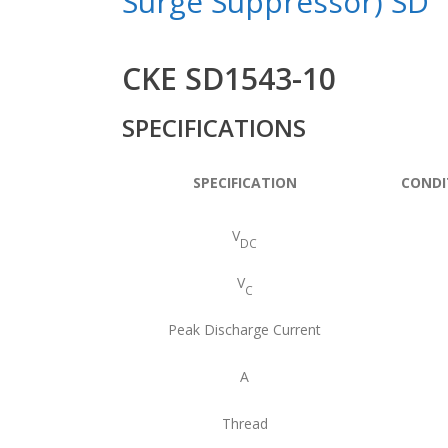
Surge Suppressor) SD
CKE SD1543-10
SPECIFICATIONS
SPECIFICATION
CONDI
V
DC
V
C
Peak Discharge Current
A
Thread