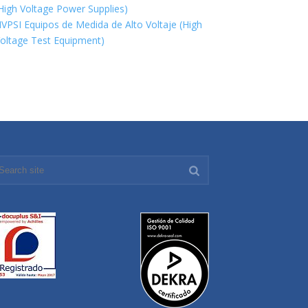
High Voltage Power Supplies)
VPSI Equipos de Medida de Alto Voltaje (High
oltage Test Equipment)