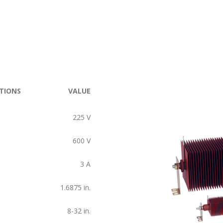
TIONS
VALUE
225
V
600
V
3
A
1.6875
in.
8-32
in.