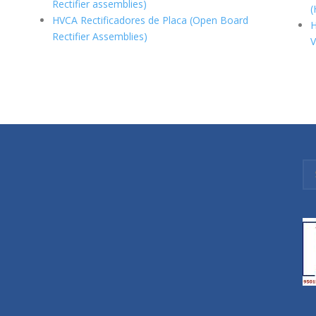
Rectifier assemblies)
(
HVCA Rectificadores de Placa (Open Board
H
Rectifier Assemblies)
V