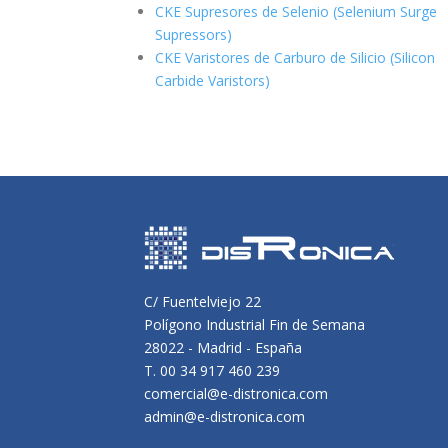
CKE Supresores de Selenio (Selenium Surge
Supressors)
CKE Varistores de Carburo de Silicio
(Silicon
Carbide Varistors)
C/ Fuentelviejo 22
Polígono Industrial Fin de Semana
28022 - Madrid - España
T. 00 34 917 460 239
comercial@e-distronica.com
admin@e-distronica.com