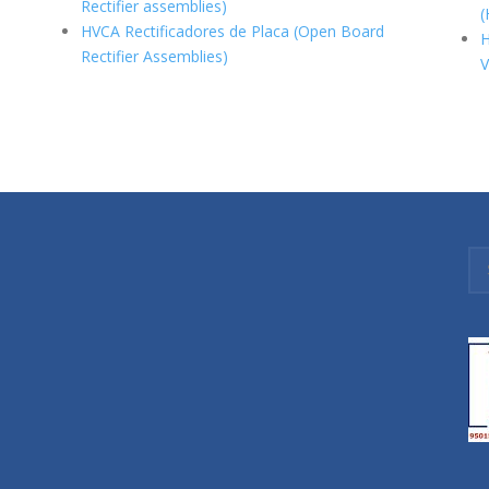
Rectifier assemblies)
(
HVCA Rectificadores de Placa (Open Board
H
Rectifier Assemblies)
V