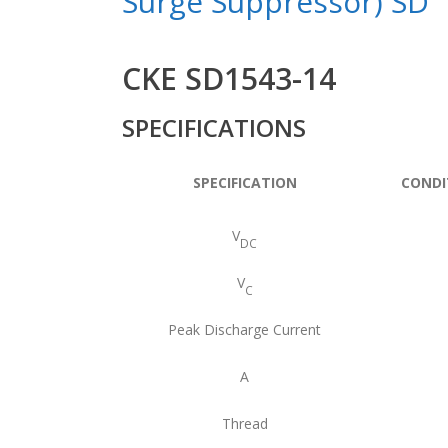
Surge Suppressor) SD
CKE SD1543-14
SPECIFICATIONS
SPECIFICATION
CONDI
V
DC
V
C
Peak Discharge Current
A
Thread