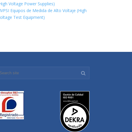
High Voltage Power Supplies)
VPSI Equipos de Medida de Alto Voltaje (High
oltage Test Equipment)