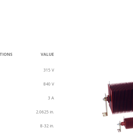
TIONS
VALUE
315
V
840
V
3
A
2.0625
in.
8-32
in.