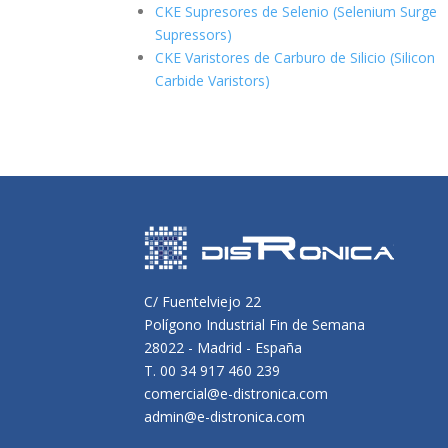
CKE Supresores de Selenio (Selenium Surge
Supressors)
CKE Varistores de Carburo de Silicio
(Silicon
Carbide Varistors)
C/ Fuentelviejo 22
Polígono Industrial Fin de Semana
28022 - Madrid - España
T. 00 34 917 460 239
comercial@e-distronica.com
admin@e-distronica.com