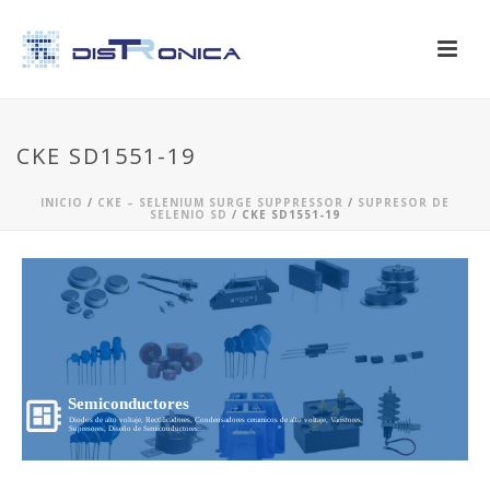
CKE SD1551-19
INICIO
/
CKE – SELENIUM SURGE SUPPRESSOR
/
SUPRESOR DE
SELENIO SD
/ CKE SD1551-19
Semiconductores
Diodos de alto voltaje, Rectificadores, Condensadores ceramicos de alto voltaje, Varistores,
Supresores, Diseño de Semiconductores...