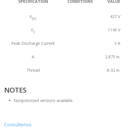
SPECIFICATION
CONDITIONS
VALUE
V
427
V
DC
V
1140
V
C
Peak Discharge Current
3
A
A
2.875
in.
Thread
8-32
in.
NOTES
Nonpolorized versions available.
Consúltenos