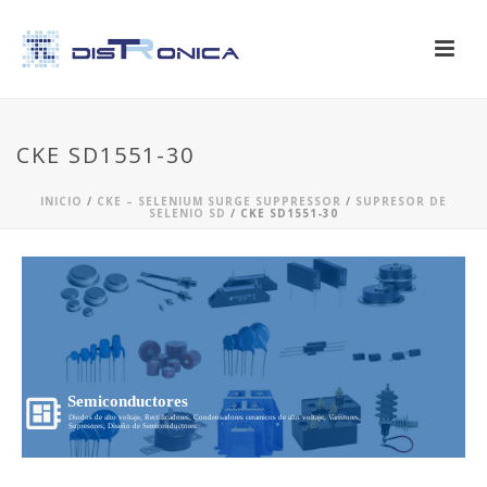
CKE SD1551-30
INICIO
/
CKE – SELENIUM SURGE SUPPRESSOR
/
SUPRESOR DE
SELENIO SD
/ CKE SD1551-30
Semiconductores
Diodos de alto voltaje, Rectificadores, Condensadores ceramicos de alto voltaje, Varistores,
Supresores, Diseño de Semiconductores...