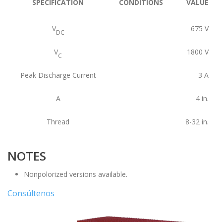
SPECIFICATION
CONDITIONS
VALUE
V
675
V
DC
V
1800
V
C
Peak Discharge Current
3
A
A
4
in.
Thread
8-32
in.
NOTES
Nonpolorized versions available.
Consúltenos