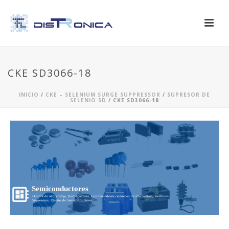
CKE SD3066-18
INICIO
/
CKE – SELENIUM SURGE SUPPRESSOR
/
SUPRESOR DE
SELENIO SD
/ CKE SD3066-18
Semiconductores
Diodos de alto voltaje, Rectificadores, Condensadores ceramicos de alto voltaje, Varistores,
Supresores, Diseño de Semiconductores...