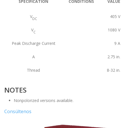
SPECIFICATION
CONDITIONS
VALUE
V
405
V
DC
V
1080
V
C
Peak Discharge Current
9
A
A
2.75
in.
Thread
8-32
in.
NOTES
Nonpolorized versions available.
Consúltenos