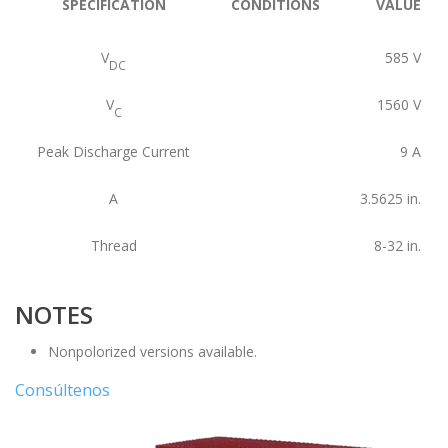
SPECIFICATION
CONDITIONS
VALUE
V
585
V
DC
V
1560
V
C
Peak Discharge Current
9
A
A
3.5625
in.
Thread
8-32
in.
NOTES
Nonpolorized versions available.
Consúltenos