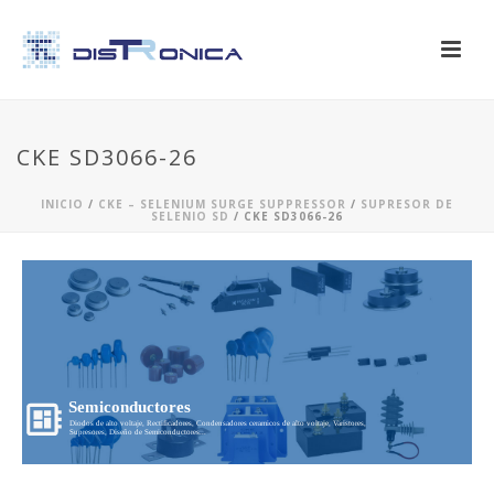
CKE SD3066-26
INICIO
/
CKE – SELENIUM SURGE SUPPRESSOR
/
SUPRESOR DE
SELENIO SD
/ CKE SD3066-26
Semiconductores
Diodos de alto voltaje, Rectificadores, Condensadores ceramicos de alto voltaje, Varistores,
Supresores, Diseño de Semiconductores...