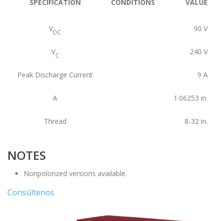
SPECIFICATION
CONDITIONS
VALUE
V
90
V
DC
V
240
V
C
Peak Discharge Current
9
A
A
1.06253
in.
Thread
8-32
in.
NOTES
Nonpolorized versions available.
Consúltenos