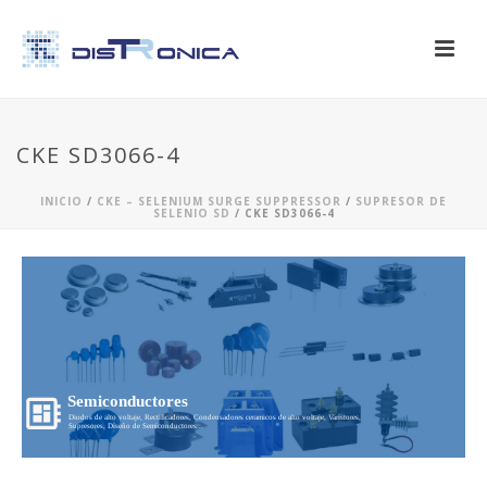
CKE SD3066-4
INICIO
/
CKE – SELENIUM SURGE SUPPRESSOR
/
SUPRESOR DE
SELENIO SD
/ CKE SD3066-4
Semiconductores
Diodos de alto voltaje, Rectificadores, Condensadores ceramicos de alto voltaje, Varistores,
Supresores, Diseño de Semiconductores...