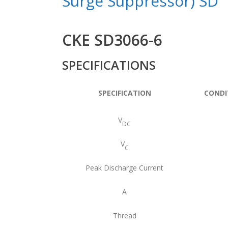
Surge Suppressor) SD
CKE SD3066-6
SPECIFICATIONS
SPECIFICATION
CONDI
V
DC
V
C
Peak Discharge Current
A
Thread