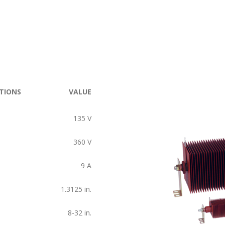
TIONS
VALUE
135
V
360
V
9
A
1.3125
in.
8-32
in.