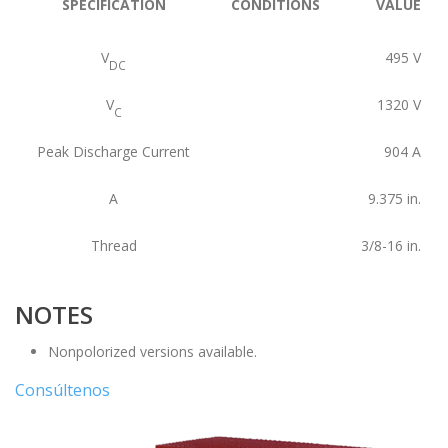
SPECIFICATION
CONDITIONS
VALUE
V
495
V
DC
V
1320
V
C
Peak Discharge Current
904
A
A
9.375
in.
Thread
3/8-16
in.
NOTES
Nonpolorized versions available.
Consúltenos