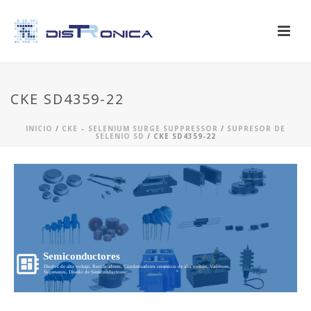
CKE SD4359-22
INICIO
/
CKE – SELENIUM SURGE SUPPRESSOR
/
SUPRESOR DE
SELENIO SD
/ CKE SD4359-22
Semiconductores
Diodos de alto voltaje, Rectificadores, Condensadores ceramicos de alto voltaje, Varistores,
Supresores, Diseño de Semiconductores...