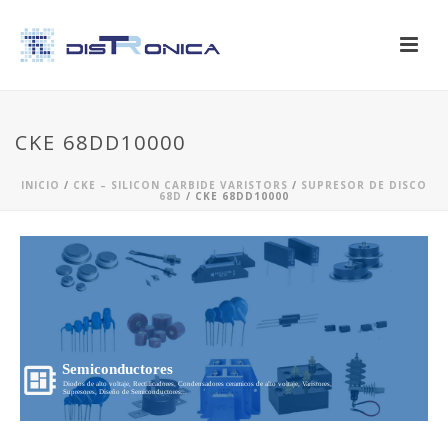
CKE 68DD10000
INICIO
/
CKE – SILICON CARBIDE VARISTORS
/
SUPRESOR DE DISCO
68D
/ CKE 68DD10000
Semiconductores
Diodos de alto voltaje, Rectificadores, Condensadores ceramicos de alto voltaje, Varistores,
Supresores, Diseño de Semiconductores...