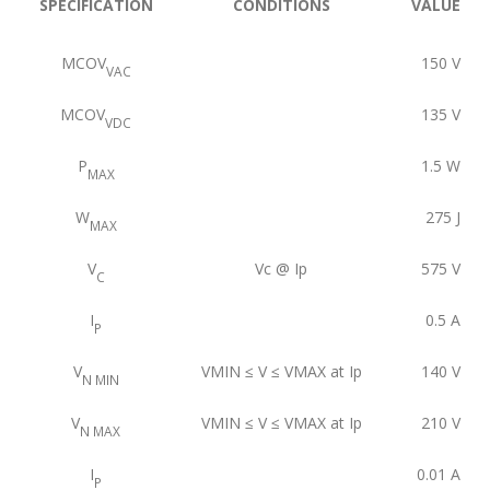
SPECIFICATION
CONDITIONS
VALUE
MCOV
150
V
VAC
MCOV
135
V
VDC
P
1.5
W
MAX
W
275
J
MAX
V
Vc @ Ip
575
V
C
I
0.5
A
P
V
VMIN ≤ V ≤ VMAX at Ip
140
V
N MIN
V
VMIN ≤ V ≤ VMAX at Ip
210
V
N MAX
I
0.01
A
P