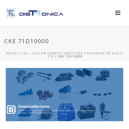
CKE 71D10000
INICIO
/
CKE – SILICON CARBIDE VARISTORS
/
SUPRESOR DE DISCO
71D
/ CKE 71D10000
Semiconductores
Diodos de alto voltaje, Rectificadores, Condensadores ceramicos de alto voltaje, Varistores,
Supresores, Diseño de Semiconductores...