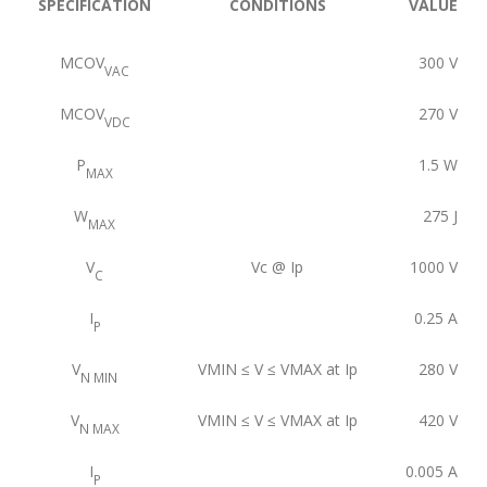
SPECIFICATION
CONDITIONS
VALUE
MCOV
300
V
VAC
MCOV
270
V
VDC
P
1.5
W
MAX
W
275
J
MAX
V
Vc @ Ip
1000
V
C
I
0.25
A
P
V
VMIN ≤ V ≤ VMAX at Ip
280
V
N MIN
V
VMIN ≤ V ≤ VMAX at Ip
420
V
N MAX
I
0.005
A
P