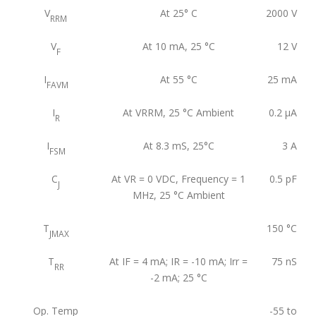
V
At 25° C
2000
V
RRM
V
At 10 mA, 25 °C
12
V
F
I
At 55 °C
25
mA
FAVM
I
At VRRM, 25 °C Ambient
0.2
μA
R
I
At 8.3 mS, 25°C
3
A
FSM
C
At VR = 0 VDC, Frequency = 1
0.5
pF
J
MHz, 25 °C Ambient
T
150
°C
JMAX
T
At IF = 4 mA; IR = -10 mA; Irr =
75
nS
RR
-2 mA; 25 °C
Op. Temp
-55 to