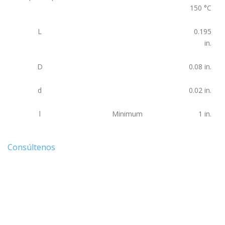
150
°C
L
0.195
in.
D
0.08
in.
d
0.02
in.
l
Minimum
1
in.
Consúltenos