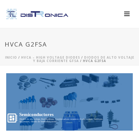
HVCA G2FSA
INICIO
/
HVCA – HIGH VOLTAGE DIODES
/
DIODOS DE ALTO VOLTAJE
Y BAJA CORRIENTE GFSA
/ HVCA G2FSA
Semiconductores
Diodos de alto voltaje, Rectificadores, Condensadores ceramicos de alto voltaje, Varistores,
Supresores, Diseño de Semiconductores...