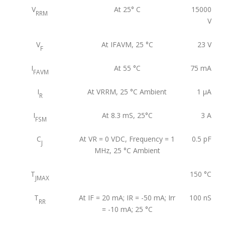
V
At 25° C
15000
RRM
V
V
At IFAVM, 25 °C
23
V
F
I
At 55 °C
75
mA
FAVM
I
At VRRM, 25 °C Ambient
1
μA
R
I
At 8.3 mS, 25°C
3
A
FSM
C
At VR = 0 VDC, Frequency = 1
0.5
pF
J
MHz, 25 °C Ambient
T
150
°C
JMAX
T
At IF = 20 mA; IR = -50 mA; Irr
100
nS
RR
= -10 mA; 25 °C