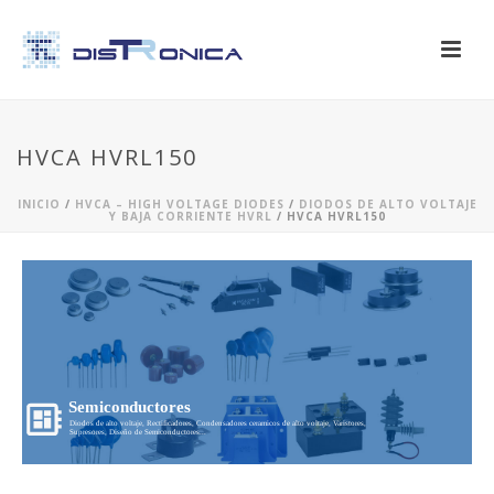
HVCA HVRL150
INICIO
/
HVCA – HIGH VOLTAGE DIODES
/
DIODOS DE ALTO VOLTAJE
Y BAJA CORRIENTE HVRL
/ HVCA HVRL150
Semiconductores
Diodos de alto voltaje, Rectificadores, Condensadores ceramicos de alto voltaje, Varistores,
Supresores, Diseño de Semiconductores...