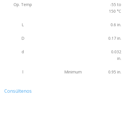
Op. Temp
-55 to
150
°C
L
0.6
in.
D
0.17
in.
d
0.032
in.
l
Minimum
0.95
in.
Consúltenos