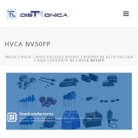
HVCA NV50FP
INICIO
/
HVCA – HIGH VOLTAGE DIODES
/
DIODOS DE ALTO VOLTAJE
Y BAJA CORRIENTE NV
/ HVCA NV50FP
Semiconductores
Diodos de alto voltaje, Rectificadores, Condensadores ceramicos de alto voltaje, Varistores,
Supresores, Diseño de Semiconductores...