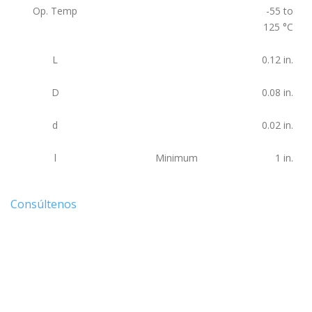
Op. Temp
-55 to
125
°C
L
0.12
in.
D
0.08
in.
d
0.02
in.
l
Minimum
1
in.
Consúltenos