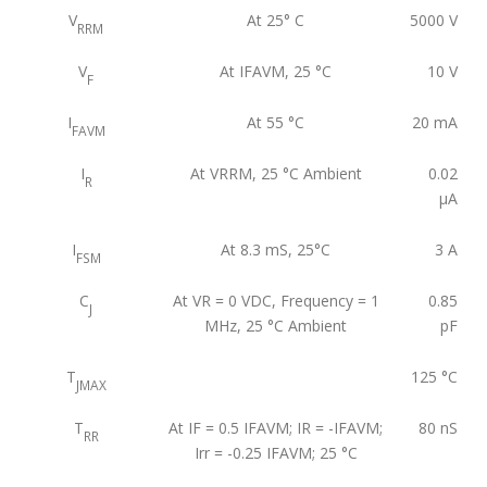
V
At 25° C
5000
V
RRM
V
At IFAVM, 25 °C
10
V
F
I
At 55 °C
20
mA
FAVM
I
At VRRM, 25 °C Ambient
0.02
R
μA
I
At 8.3 mS, 25°C
3
A
FSM
C
At VR = 0 VDC, Frequency = 1
0.85
J
MHz, 25 °C Ambient
pF
T
125
°C
JMAX
T
At IF = 0.5 IFAVM; IR = -IFAVM;
80
nS
RR
Irr = -0.25 IFAVM; 25 °C