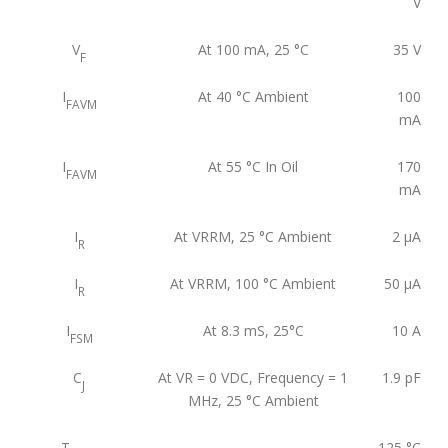
V
V
At 100 mA, 25 °C
35
V
F
I
At 40 °C Ambient
100
FAVM
mA
I
At 55 °C In Oil
170
FAVM
mA
I
At VRRM, 25 °C Ambient
2
μA
R
I
At VRRM, 100 °C Ambient
50
μA
R
I
At 8.3 mS, 25°C
10
A
FSM
C
At VR = 0 VDC, Frequency = 1
1.9
pF
J
MHz, 25 °C Ambient
T
125
°C