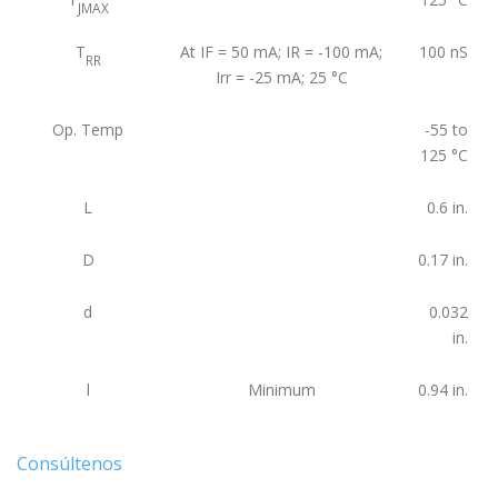
JMAX
T
At IF = 50 mA; IR = -100 mA;
100
nS
RR
Irr = -25 mA; 25 °C
Op. Temp
-55 to
125
°C
L
0.6
in.
D
0.17
in.
d
0.032
in.
l
Minimum
0.94
in.
Consúltenos