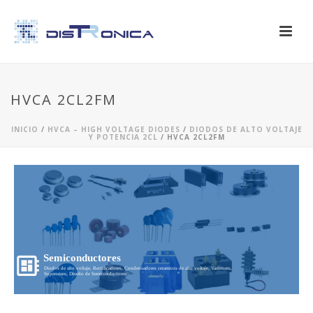
HVCA 2CL2FM
INICIO
/
HVCA – HIGH VOLTAGE DIODES
/
DIODOS DE ALTO VOLTAJE
Y POTENCIA 2CL
/ HVCA 2CL2FM
Semiconductores
Diodos de alto voltaje, Rectificadores, Condensadores ceramicos de alto voltaje, Varistores,
Supresores, Diseño de Semiconductores...