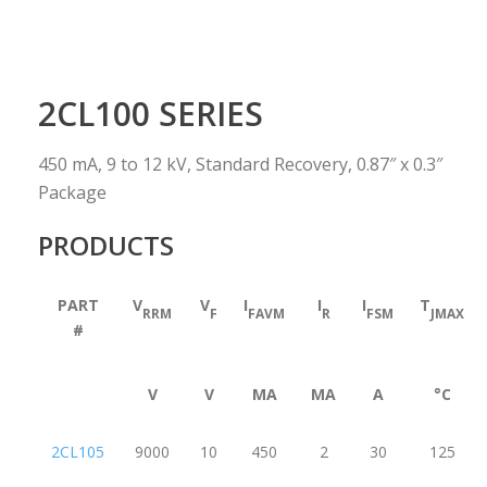
2CL100 SERIES
450 mA, 9 to 12 kV, Standard Recovery, 0.87″ x 0.3″
Package
PRODUCTS
PART
V
V
I
I
I
T
RRM
F
FAVM
R
FSM
JMAX
#
V
V
MA
ΜA
A
°C
2CL105
9000
10
450
2
30
125