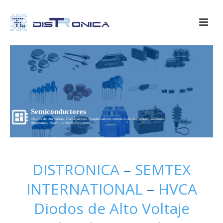
Semiconductores
Diodos de alto voltaje, Rectificadores, Condensadores ceramicos de alto voltaje, Varistores,
Supresores, Diseño de Semiconductores...
DISTRONICA
–
SEMTEX
INTERNATIONAL
–
HVCA
Diodos de Alto Voltaje