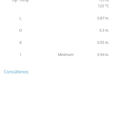
125
°C
L
0.87
in.
D
0.3
in.
d
0.05
in.
l
Minimum
0.94
in.
Consúltenos