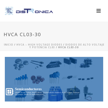
HVCA CL03-30
INICIO
/
HVCA – HIGH VOLTAGE DIODES
/
DIODOS DE ALTO VOLTAJE
Y POTENCIA CL03
/ HVCA CL03-30
Semiconductores
Diodos de alto voltaje, Rectificadores, Condensadores ceramicos de alto voltaje, Varistores,
Supresores, Diseño de Semiconductores...