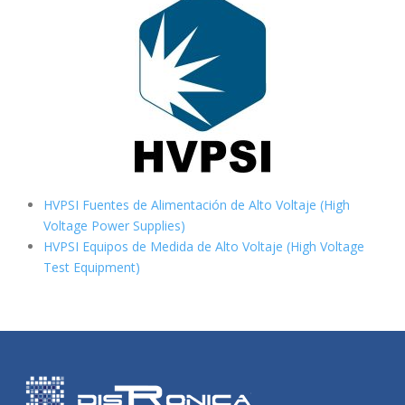
HVPSI Fuentes de Alimentación de Alto Voltaje (High
Voltage Power Supplies)
HVPSI Equipos de Medida de Alto Voltaje (High Voltage
Test Equipment)