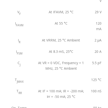
V
V
At IFAVM, 25 °C
29
V
F
I
At 55 °C
120
FAVM
mA
I
At VRRM, 25 °C Ambient
2
μA
R
I
At 8.3 mS, 25°C
20
A
FSM
C
At VR = 0 VDC, Frequency = 1
5.5
pF
J
MHz, 25 °C Ambient
T
125
°C
JMAX
T
At IF = 100 mA; IR = -200 mA;
100
nS
RR
Irr = -50 mA; 25 °C
Op. Temp
-55 to