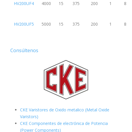
HV200UF4
4000
15
375
200
1
8
HV200UF5
5000
15
375
200
1
8
Consúltenos
CKE Varistores de Oxido metalico (Metal Oxide
Varistors)
CKE Componentes de electrónica de Potencia
(Power Components)