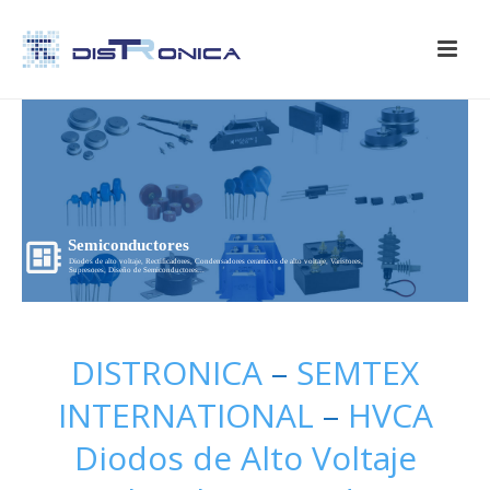
Semiconductores
Diodos de alto voltaje, Rectificadores, Condensadores ceramicos de alto voltaje, Varistores,
Supresores, Diseño de Semiconductores...
DISTRONICA
–
SEMTEX
INTERNATIONAL
–
HVCA
Diodos de Alto Voltaje