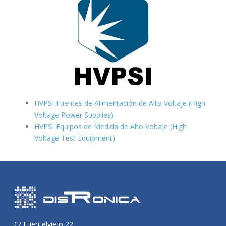
HVPSI Fuentes de Alimentación de Alto Voltaje (High
Voltage Power Supplies)
HVPSI Equipos de Medida de Alto Voltaje (High
Voltage Test Equipment)
C/ Fuentelviejo 22