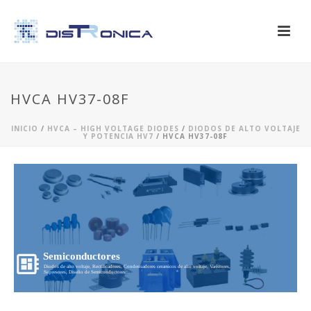
HVCA HV37-08F
INICIO
/
HVCA – HIGH VOLTAGE DIODES
/
DIODOS DE ALTO VOLTAJE
Y POTENCIA HV7
/ HVCA HV37-08F
Semiconductores
Diodos de alto voltaje, Rectificadores, Condensadores ceramicos de alto voltaje, Varistores,
Supresores, Diseño de Semiconductores...