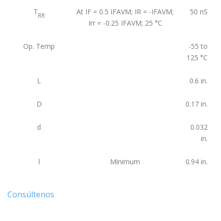
T
At IF = 0.5 IFAVM; IR = -IFAVM;
50
nS
RR
Irr = -0.25 IFAVM; 25 °C
Op. Temp
-55 to
125
°C
L
0.6
in.
D
0.17
in.
d
0.032
in.
l
Minimum
0.94
in.
Consúltenos