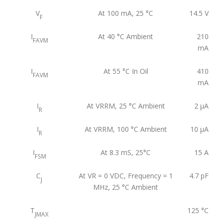
V
At 100 mA, 25 °C
14.5
V
F
I
At 40 °C Ambient
210
FAVM
mA
I
At 55 °C In Oil
410
FAVM
mA
I
At VRRM, 25 °C Ambient
2
μA
R
I
At VRRM, 100 °C Ambient
10
μA
R
I
At 8.3 mS, 25°C
15
A
FSM
C
At VR = 0 VDC, Frequency = 1
4.7
pF
J
MHz, 25 °C Ambient
T
125
°C
JMAX