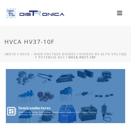
HVCA HV37-10F
INICIO
/
HVCA – HIGH VOLTAGE DIODES
/
DIODOS DE ALTO VOLTAJE
Y POTENCIA HV7
/ HVCA HV37-10F
Semiconductores
Diodos de alto voltaje, Rectificadores, Condensadores ceramicos de alto voltaje, Varistores,
Supresores, Diseño de Semiconductores...