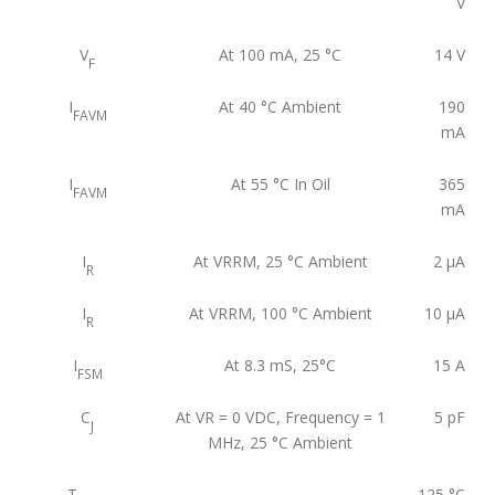
V
V
At 100 mA, 25 °C
14
V
F
I
At 40 °C Ambient
190
FAVM
mA
I
At 55 °C In Oil
365
FAVM
mA
I
At VRRM, 25 °C Ambient
2
μA
R
I
At VRRM, 100 °C Ambient
10
μA
R
I
At 8.3 mS, 25°C
15
A
FSM
C
At VR = 0 VDC, Frequency = 1
5
pF
J
MHz, 25 °C Ambient
T
125
°C