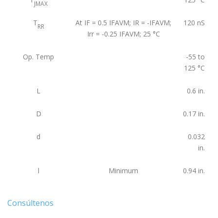
JMAX
T
At IF = 0.5 IFAVM; IR = -IFAVM;
120
nS
RR
Irr = -0.25 IFAVM; 25 °C
Op. Temp
-55 to
125
°C
L
0.6
in.
D
0.17
in.
d
0.032
in.
l
Minimum
0.94
in.
Consúltenos