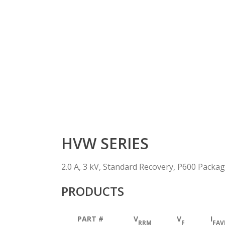
HVW SERIES
2.0 A, 3 kV, Standard Recovery, P600 Packa
PRODUCTS
PART #
V
V
I
RRM
F
FAV