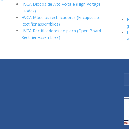
HVCA Diodos de Alto Voltaje (High Voltage
Diodes)
a
HVCA Módulos rectificadores (Encapsulate
H
Rectifier assemblies)
(
HVCA Rectificadores de placa (Open Board
H
Rectifier Assemblies)
V