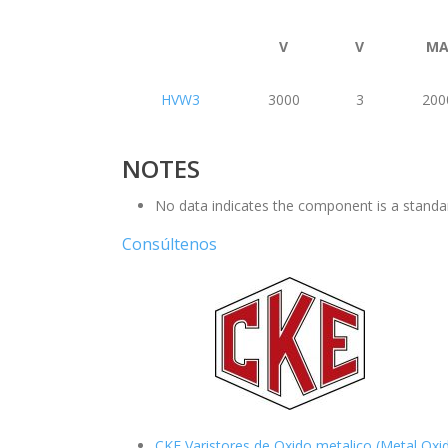
V
V
M
HVW3
3000
3
200
NOTES
No data indicates the component is a standa
Consúltenos
CKE Varistores de Oxido metalico (Metal Oxi