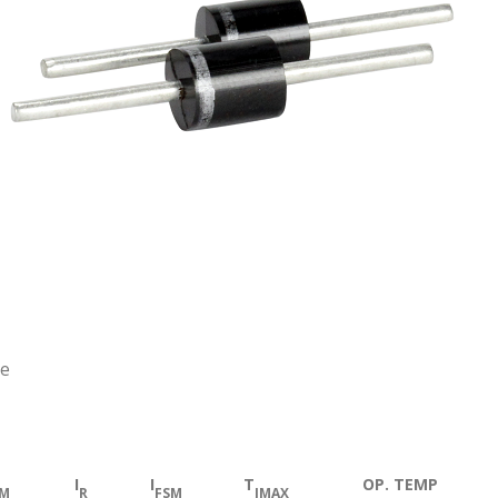
ge
I
I
T
OP. TEMP
M
R
FSM
JMAX