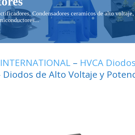
ores
ectificadores, Condensadores ceramicos de alto voltaje, 
miconductores...
 INTERNATIONAL
–
HVCA Diodos 
 Diodos de Alto Voltaje y Pote