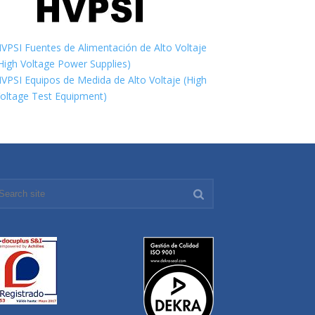
VPSI Fuentes de Alimentación de Alto Voltaje
High Voltage Power Supplies)
VPSI Equipos de Medida de Alto Voltaje (High
oltage Test Equipment)