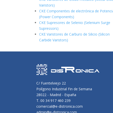
Varistors)
CKE Componentes de electrónica de Potenci
(Power Components)
CKE Supresores de Selenio (Selenium Surge
Supressors)
CKE Varistores de Carburo de Silicio
(Silicon
Carbide Varistors)
C/ Fuentelviejo 22
Polígono Industrial Fin de Semana
28022 - Madrid - España
T. 00 34 917 460 239
comercial@e-distronica.com
admin@e-distronica.com