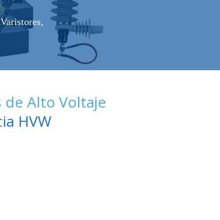
Varistores,
de Alto Voltaje
ncia HVW