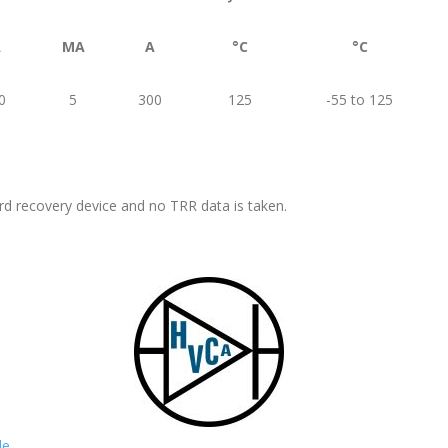
A
ΜA
A
°C
°C
0
5
300
125
-55 to 125
rd recovery device and no TRR data is taken.
de