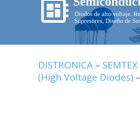
Semiconduct
Diodos de alto voltaje, R
Supresores, Diseño de Se
DISTRONICA
–
SEMTEX
(High Voltage Diodes)
–