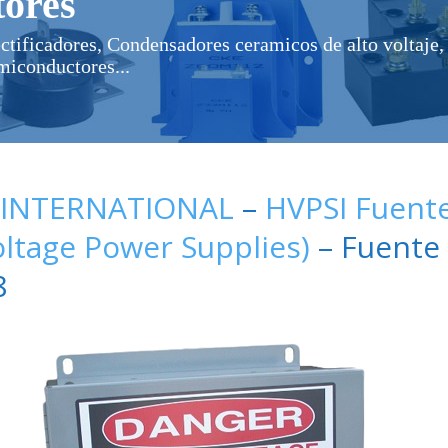
ores
ectificadores, Condensadores ceramicos de alto voltaje, 
miconductores...
 INTERNATIONAL
–
HVPSI Fuent
oltage Power Supplies)
– Fuente 
8