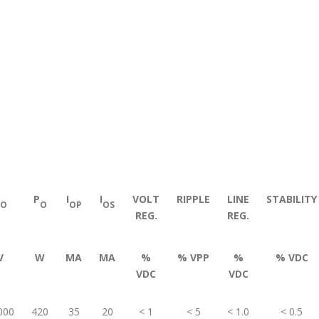
P
I
I
VOLT
RIPPLE
LINE
STABILITY
O
O
OP
OS
REG.
REG.
V
W
MA
MA
%
% VPP
%
% VDC
VDC
VDC
000
420
35
20
< 1
< 5
< 1.0
< 0.5