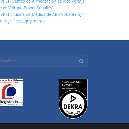
VPSI Fuentes de Alimentación de Alto Voltaje
High Voltage Power Supplies)
VPSI Equipos de Medida de Alto Voltaje (High
oltage Test Equipment)