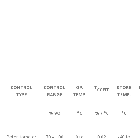
CONTROL
CONTROL
OP.
T
STORE
COEFF
TYPE
RANGE
TEMP.
TEMP.
% VO
°C
% / °C
°C
Potentiometer
70 – 100
0 to
0.02
-40 to