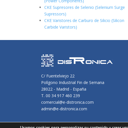
(Power Components)
CKE Supresores de Selenio (Selenium Surge
Supressors)
CKE Varistores de Carburo de Silicio
(Silicon
Carbide Varistors)
C/ Fuentelviejo 22
Polígono Industrial Fin de Semana
28022 - Madrid - España
T. 00 34 917 460 239
comercial@e-distronica.com
admin@e-distronica.com
Usamos cookies para personalizar su contenido y crear un