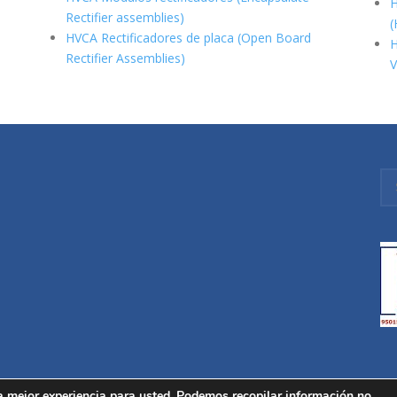
H
Rectifier assemblies)
(
HVCA Rectificadores de placa (Open Board
H
Rectifier Assemblies)
V
a mejor experiencia para usted. Podemos recopilar información no