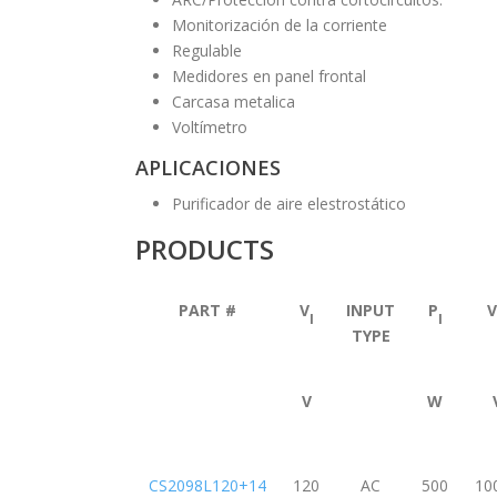
Monitorización de la corriente
Regulable
Medidores en panel frontal
Carcasa metalica
Voltímetro
APLICACIONES
Purificador de aire elestrostático
PRODUCTS
PART #
V
INPUT
P
V
I
I
TYPE
V
W
CS2098L120+14
120
AC
500
10