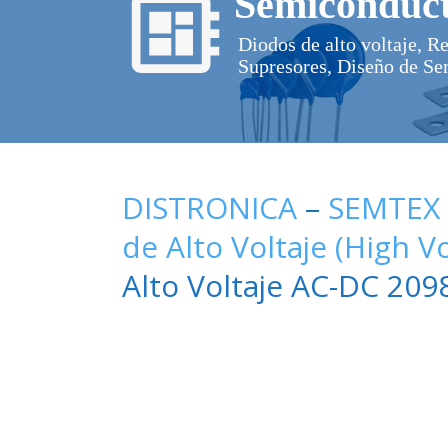
Semiconduct
Diodos de alto voltaje, R
Supresores, Diseño de Se
DISTRONICA
–
SEMTEX
de Alto Voltaje (High V
Alto Voltaje AC-DC 209