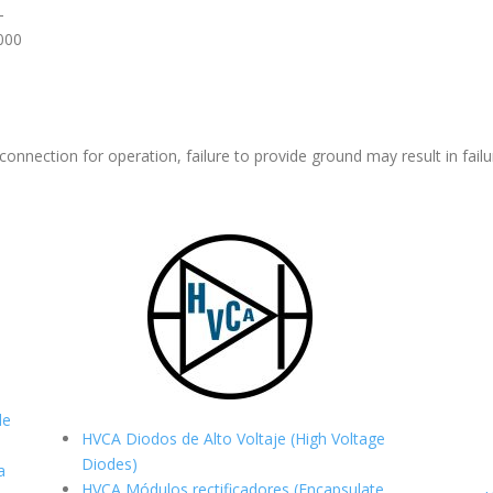
–
000
nnection for operation, failure to provide ground may result in failu
de
HVCA Diodos de Alto Voltaje (High Voltage
Diodes)
a
HVCA Módulos rectificadores (Encapsulate