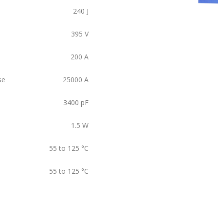
240
J
395
V
200
A
se
25000
A
3400
pF
1.5
W
55 to 125
°C
55 to 125
°C