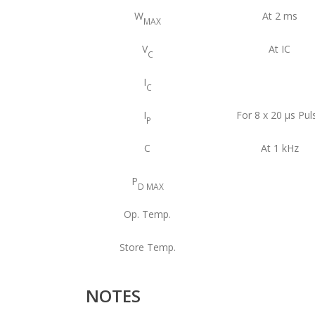
W
At 2 ms
MAX
V
At IC
C
I
C
I
For 8 x 20 μs Pul
P
C
At 1 kHz
P
D MAX
Op. Temp.
Store Temp.
NOTES