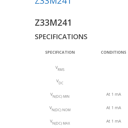
Z33M241
Z33M241
SPECIFICATIONS
SPECIFICATION
CONDITIONS
V
RMS
V
DC
V
At 1 mA
N(DC) MIN
V
At 1 mA
N(DC) NOM
V
At 1 mA
N(DC) MAX