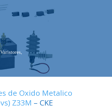
Varistores,
es de Oxido Metalico
ovs) Z33M
– CKE