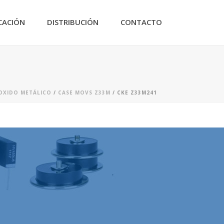
CACIÓN
DISTRIBUCIÓN
CONTACTO
OXIDO METÁLICO
/
CASE MOVS Z33M
/ CKE Z33M241