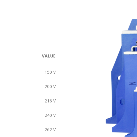
VALUE
150
V
200
V
216
V
240
V
262
V