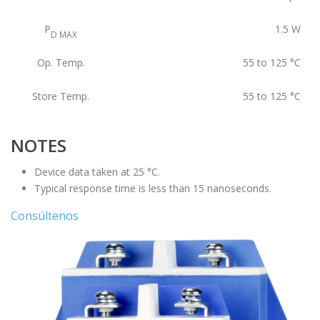
P
1.5
W
D MAX
Op. Temp.
55 to 125
°C
Store Temp.
55 to 125
°C
NOTES
Device data taken at 25 °C.
Typical response time is less than 15 nanoseconds.
Consúltenos