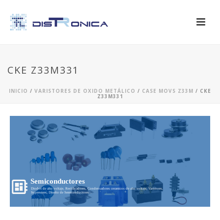
CKE Z33M331
INICIO
/
VARISTORES DE OXIDO METÁLICO
/
CASE MOVS Z33M
/ CKE
Z33M331
Semiconductores
Diodos de alto voltaje, Rectificadores, Condensadores ceramicos de alto voltaje, Varistores,
Supresores, Diseño de Semiconductores...