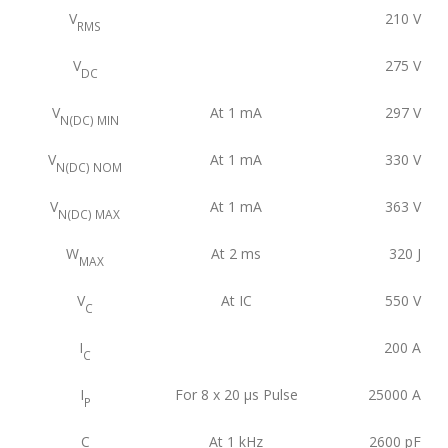
V
210
V
RMS
V
275
V
DC
V
At 1 mA
297
V
N(DC) MIN
V
At 1 mA
330
V
N(DC) NOM
V
At 1 mA
363
V
N(DC) MAX
W
At 2 ms
320
J
MAX
V
At IC
550
V
C
I
200
A
C
I
For 8 x 20 μs Pulse
25000
A
P
C
At 1 kHz
2600
pF