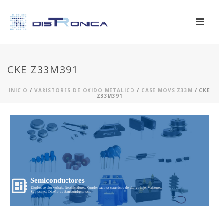
CKE Z33M391
INICIO
/
VARISTORES DE OXIDO METÁLICO
/
CASE MOVS Z33M
/ CKE
Z33M391
Semiconductores
Diodos de alto voltaje, Rectificadores, Condensadores ceramicos de alto voltaje, Varistores,
Supresores, Diseño de Semiconductores...