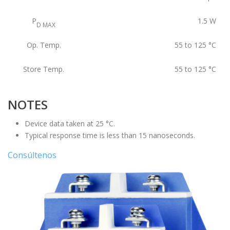
P
1.5
W
D MAX
Op. Temp.
55 to 125
°C
Store Temp.
55 to 125
°C
NOTES
Device data taken at 25 °C.
Typical response time is less than 15 nanoseconds.
Consúltenos