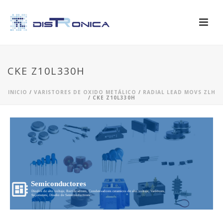
CKE Z10L330H
INICIO
/
VARISTORES DE OXIDO METÁLICO
/
RADIAL LEAD MOVS ZLH
/ CKE Z10L330H
Semiconductores
Diodos de alto voltaje, Rectificadores, Condensadores ceramicos de alto voltaje, Varistores,
Supresores, Diseño de Semiconductores...