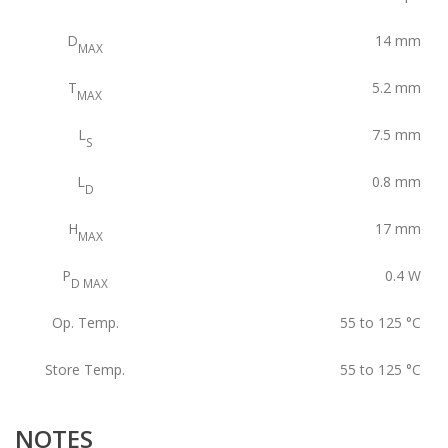
D
14
mm
MAX
T
5.2
mm
MAX
L
7.5
mm
S
L
0.8
mm
D
H
17
mm
MAX
P
0.4
W
D MAX
Op. Temp.
55 to 125
°C
Store Temp.
55 to 125
°C
NOTES