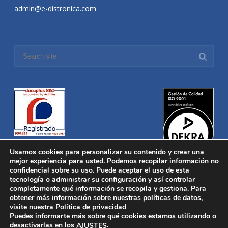
admin@e-distronica.com
Usamos cookies para personalizar su contenido y crear una
mejor experiencia para usted. Podemos recopilar información no
confidencial sobre su uso. Puede aceptar el uso de esta
tecnología o administrar su configuración y así controlar
Distronica © 2016 Todos los derechos reservados.
Aviso legal
|
completamente qué información se recopila y gestiona. Para
Política de privacidad
|
Política de Cookies
obtener más información sobre nuestras políticas de datos,
Desarrollado por
Nucleosoft
visite nuestra
Política de privacidad
Inicio
Puedes informarte más sobre qué cookies estamos utilizando o
Quiénes Somos
desactivarlas en los
.
AJUSTES