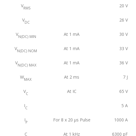
V
20
V
RMS
V
26
V
DC
V
At 1 mA
30
V
N(DC) MIN
V
At 1 mA
33
V
N(DC) NOM
V
At 1 mA
36
V
N(DC) MAX
W
At 2 ms
7
J
MAX
V
At IC
65
V
C
I
5
A
C
I
For 8 x 20 μs Pulse
1000
A
P
C
At 1 kHz
6300
pF