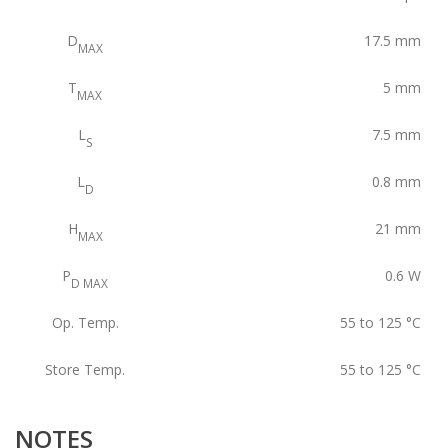
D
17.5
mm
MAX
T
5
mm
MAX
L
7.5
mm
S
L
0.8
mm
D
H
21
mm
MAX
P
0.6
W
D MAX
Op. Temp.
55 to 125
°C
Store Temp.
55 to 125
°C
NOTES