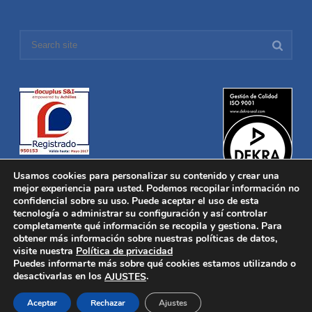
Usamos cookies para personalizar su contenido y crear una
mejor experiencia para usted. Podemos recopilar información no
confidencial sobre su uso. Puede aceptar el uso de esta
tecnología o administrar su configuración y así controlar
Distronica © 2016 Todos los derechos reservados.
Aviso legal
|
completamente qué información se recopila y gestiona. Para
Política de privacidad
|
Política de Cookies
obtener más información sobre nuestras políticas de datos,
Desarrollado por
Nucleosoft
visite nuestra
Política de privacidad
Inicio
Puedes informarte más sobre qué cookies estamos utilizando o
Quiénes Somos
desactivarlas en los
.
AJUSTES
Fabricación
Distribución
Aceptar
Rechazar
Ajustes