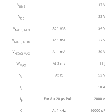
V
17
V
RMS
V
22
V
DC
V
At 1 mA
24
V
N(DC) MIN
V
At 1 mA
27
V
N(DC) NOM
V
At 1 mA
30
V
N(DC) MAX
W
At 2 ms
11
J
MAX
V
At IC
53
V
C
I
10
A
C
I
For 8 x 20 μs Pulse
2000
A
P
C
At 1 kHz
16000
pF