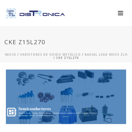
CKE Z15L270
INICIO
/
VARISTORES DE OXIDO METÁLICO
/
RADIAL LEAD MOVS ZLH
/ CKE Z15L270
Semiconductores
Diodos de alto voltaje, Rectificadores, Condensadores ceramicos de alto voltaje, Varistores,
Supresores, Diseño de Semiconductores...