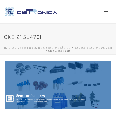
CKE Z15L470H
INICIO
/
VARISTORES DE OXIDO METÁLICO
/
RADIAL LEAD MOVS ZLH
/ CKE Z15L470H
Semiconductores
Diodos de alto voltaje, Rectificadores, Condensadores ceramicos de alto voltaje, Varistores,
Supresores, Diseño de Semiconductores...