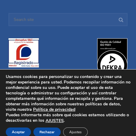
Usamos cookies para personalizar su contenido y crear una
mejor experiencia para usted. Podemos recopilar información no
confidencial sobre su uso. Puede aceptar el uso de esta
tecnología o administrar su configuración y así controlar
Distronica © 2016 Todos los derechos reservados.
Aviso legal
|
completamente qué información se recopila y gestiona. Para
Política de privacidad
|
Política de Cookies
obtener más información sobre nuestras políticas de datos,
Desarrollado por
Nucleosoft
visite nuestra
Política de privacidad
Inicio
Puedes informarte más sobre qué cookies estamos utilizando o
Quiénes Somos
desactivarlas en los
.
AJUSTES
Fabricación
Distribución
Aceptar
Rechazar
Ajustes