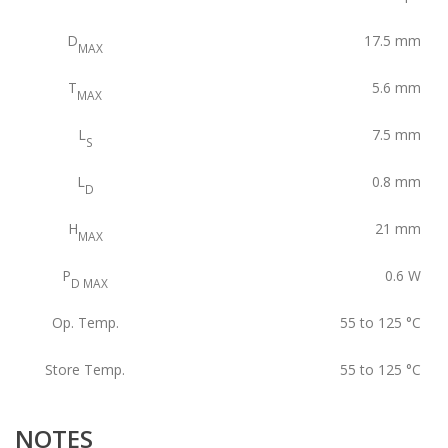
D
17.5
mm
MAX
T
5.6
mm
MAX
L
7.5
mm
S
L
0.8
mm
D
H
21
mm
MAX
P
0.6
W
D MAX
Op. Temp.
55 to 125
°C
Store Temp.
55 to 125
°C
NOTES