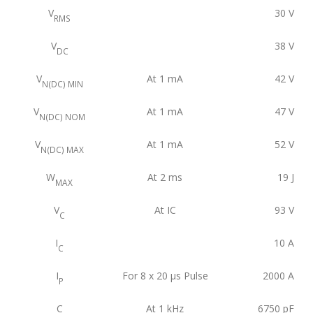
V
30
V
RMS
V
38
V
DC
V
At 1 mA
42
V
N(DC) MIN
V
At 1 mA
47
V
N(DC) NOM
V
At 1 mA
52
V
N(DC) MAX
W
At 2 ms
19
J
MAX
V
At IC
93
V
C
I
10
A
C
I
For 8 x 20 μs Pulse
2000
A
P
C
At 1 kHz
6750
pF