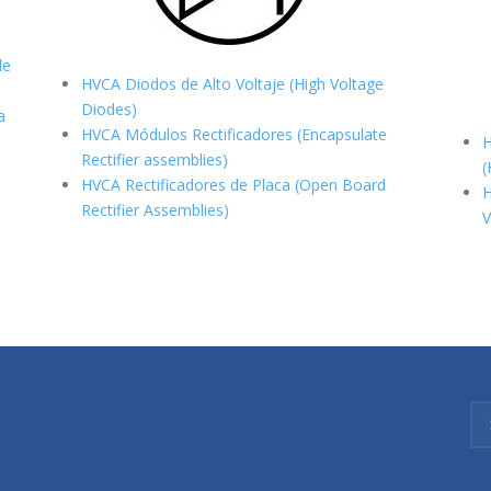
de
HVCA Diodos de Alto Voltaje (High Voltage
Diodes)
a
HVCA Módulos Rectificadores (Encapsulate
H
Rectifier assemblies)
(
HVCA Rectificadores de Placa (Open Board
H
Rectifier Assemblies)
V