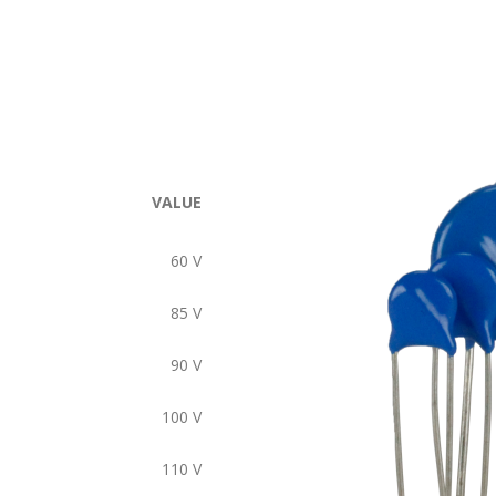
VALUE
60
V
85
V
90
V
100
V
110
V