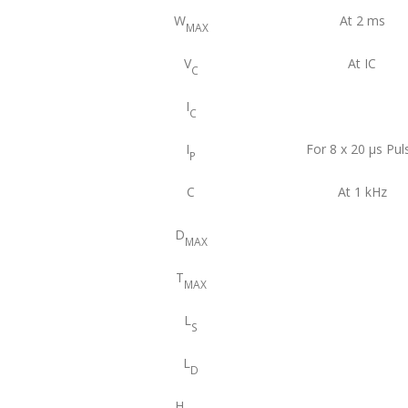
W
At 2 ms
MAX
V
At IC
C
I
C
I
For 8 x 20 μs Pul
P
C
At 1 kHz
D
MAX
T
MAX
L
S
L
D
H