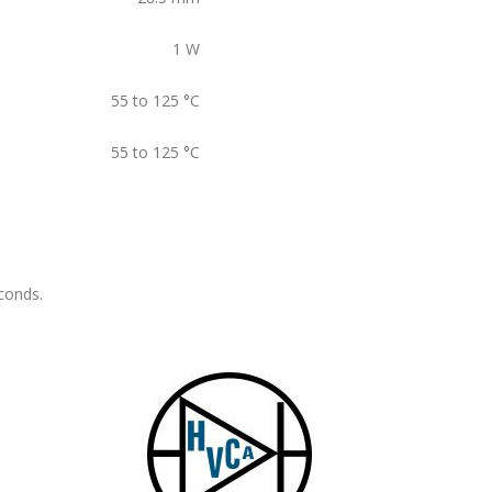
1
W
55 to 125
°C
55 to 125
°C
conds.