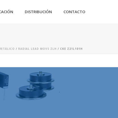
CACIÓN
DISTRIBUCIÓN
CONTACTO
METÁLICO
/
RADIAL LEAD MOVS ZLH
/ CKE Z21L101H