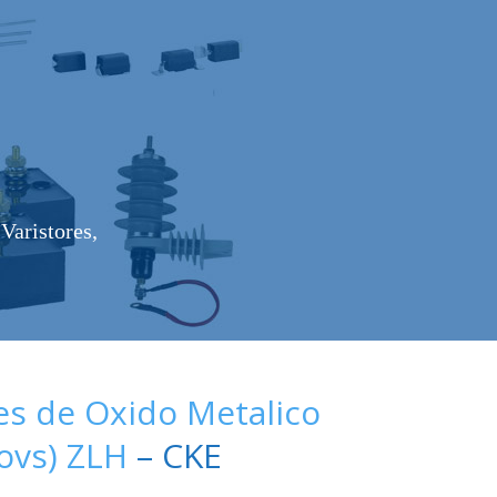
Varistores,
es de Oxido Metalico
Movs) ZLH
– CKE