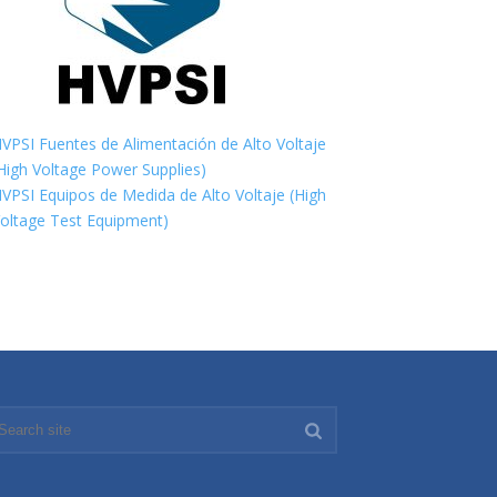
VPSI Fuentes de Alimentación de Alto Voltaje
High Voltage Power Supplies)
VPSI Equipos de Medida de Alto Voltaje (High
oltage Test Equipment)