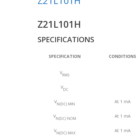
Z21L101H
Z21L101H
SPECIFICATIONS
SPECIFICATION
CONDITIONS
V
RMS
V
DC
V
At 1 mA
N(DC) MIN
V
At 1 mA
N(DC) NOM
V
At 1 mA
N(DC) MAX