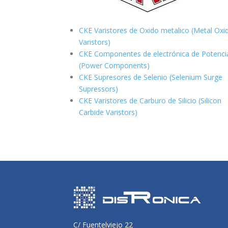
CKE Varistores de Oxido metalico (Metal Oxi
Varistors)
CKE Componentes de electrónica de Potenci
(Power Components)
CKE Supresores de Selenio (Selenium Surge
Supressors)
CKE Varistores de Carburo de Silicio
(Silicon
Carbide Varistors)
C/ Fuentelviejo 22