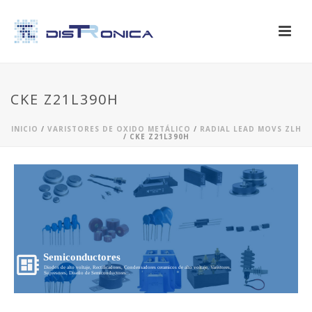
CKE Z21L390H
INICIO
/
VARISTORES DE OXIDO METÁLICO
/
RADIAL LEAD MOVS ZLH
/ CKE Z21L390H
Semiconductores
Diodos de alto voltaje, Rectificadores, Condensadores ceramicos de alto voltaje, Varistores,
Supresores, Diseño de Semiconductores...