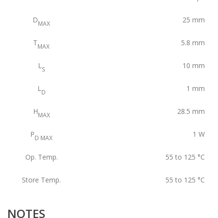
D
25
mm
MAX
T
5.8
mm
MAX
L
10
mm
S
L
1
mm
D
H
28.5
mm
MAX
P
1
W
D MAX
Op. Temp.
55 to 125
°C
Store Temp.
55 to 125
°C
NOTES