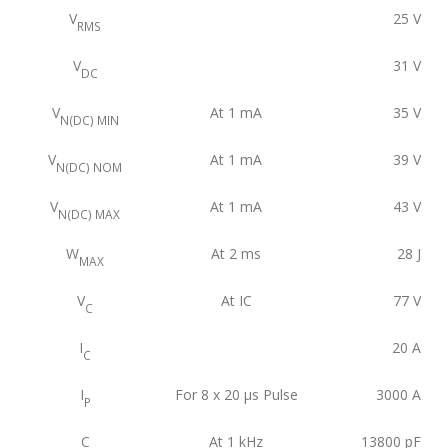
V
25
V
RMS
V
31
V
DC
V
At 1 mA
35
V
N(DC) MIN
V
At 1 mA
39
V
N(DC) NOM
V
At 1 mA
43
V
N(DC) MAX
W
At 2 ms
28
J
MAX
V
At IC
77
V
C
I
20
A
C
I
For 8 x 20 μs Pulse
3000
A
P
C
At 1 kHz
13800
pF