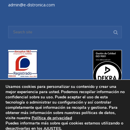
admin@e-distronica.com
Usamos cookies para personalizar su contenido y crear una
mejor experiencia para usted. Podemos recopilar información no
confidencial sobre su uso. Puede aceptar el uso de esta
tecnología o administrar su configuración y así controlar
Distronica © 2016 Todos los derechos reservados.
Aviso legal
|
completamente qué información se recopila y gestiona. Para
Política de privacidad
|
Política de Cookies
obtener más información sobre nuestras políticas de datos,
Desarrollado por
Nucleosoft
visite nuestra
Política de privacidad
Inicio
Puedes informarte más sobre qué cookies estamos utilizando o
Quiénes Somos
desactivarlas en los
.
AJUSTES