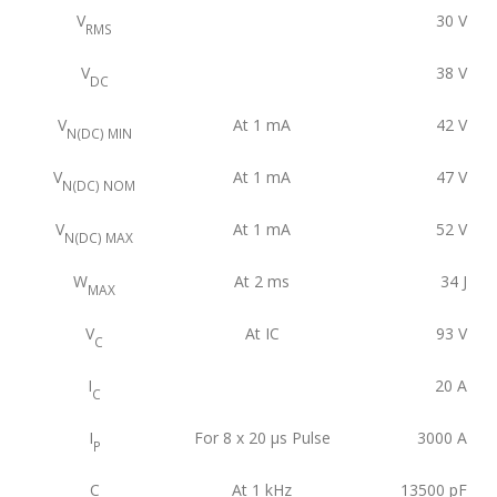
V
30
V
RMS
V
38
V
DC
V
At 1 mA
42
V
N(DC) MIN
V
At 1 mA
47
V
N(DC) NOM
V
At 1 mA
52
V
N(DC) MAX
W
At 2 ms
34
J
MAX
V
At IC
93
V
C
I
20
A
C
I
For 8 x 20 μs Pulse
3000
A
P
C
At 1 kHz
13500
pF