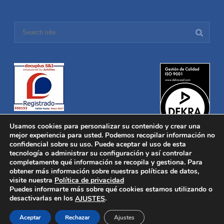
Usamos cookies para personalizar su contenido y crear una
mejor experiencia para usted. Podemos recopilar información no
confidencial sobre su uso. Puede aceptar el uso de esta
tecnología o administrar su configuración y así controlar
Distronica © 2016 Todos los derechos reservados.
Aviso legal
|
completamente qué información se recopila y gestiona. Para
Política de privacidad
|
Política de Cookies
obtener más información sobre nuestras políticas de datos,
Desarrollado por
Nucleosoft
visite nuestra
Política de privacidad
Inicio
Puedes informarte más sobre qué cookies estamos utilizando o
Quiénes Somos
desactivarlas en los
.
AJUSTES
Fabricación
Distribución
Aceptar
Rechazar
Ajustes