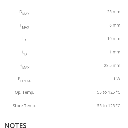
D
25
mm
MAX
T
6
mm
MAX
L
10
mm
S
L
1
mm
D
H
28.5
mm
MAX
P
1
W
D MAX
Op. Temp.
55 to 125
°C
Store Temp.
55 to 125
°C
NOTES