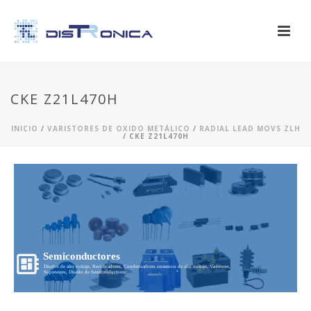
CKE Z21L470H
INICIO
/
VARISTORES DE OXIDO METÁLICO
/
RADIAL LEAD MOVS ZLH
/ CKE Z21L470H
Semiconductores
Diodos de alto voltaje, Rectificadores, Condensadores ceramicos de alto voltaje, Varistores,
Supresores, Diseño de Semiconductores...