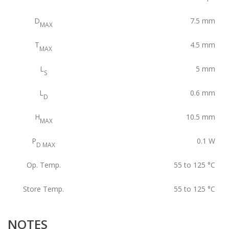
D
7.5
mm
MAX
T
4.5
mm
MAX
L
5
mm
S
L
0.6
mm
D
H
10.5
mm
MAX
P
0.1
W
D MAX
Op. Temp.
55 to 125
°C
Store Temp.
55 to 125
°C
NOTES