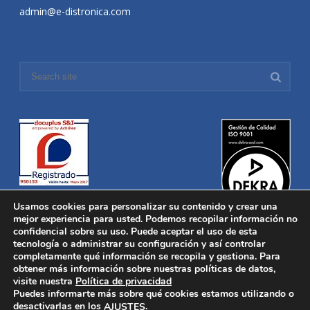
admin@e-distronica.com
Usamos cookies para personalizar su contenido y crear una
mejor experiencia para usted. Podemos recopilar información no
confidencial sobre su uso. Puede aceptar el uso de esta
tecnología o administrar su configuración y así controlar
Distronica © 2016 Todos los derechos reservados.
Aviso legal
|
completamente qué información se recopila y gestiona. Para
Política de privacidad
|
Política de Cookies
obtener más información sobre nuestras políticas de datos,
Desarrollado por
Nucleosoft
visite nuestra
Política de privacidad
Inicio
Puedes informarte más sobre qué cookies estamos utilizando o
Quiénes Somos
desactivarlas en los
.
AJUSTES