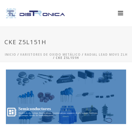
CKE Z5L151H
INICIO
/
VARISTORES DE OXIDO METÁLICO
/
RADIAL LEAD MOVS ZLH
/ CKE Z5L151H
Semiconductores
Diodos de alto voltaje, Rectificadores, Condensadores ceramicos de alto voltaje, Varistores,
Supresores, Diseño de Semiconductores...