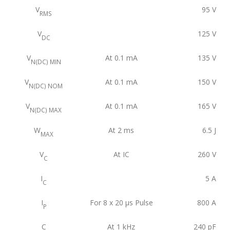
V
95
V
RMS
V
125
V
DC
V
At 0.1 mA
135
V
N(DC) MIN
V
At 0.1 mA
150
V
N(DC) NOM
V
At 0.1 mA
165
V
N(DC) MAX
W
At 2 ms
6.5
J
MAX
V
At IC
260
V
C
I
5
A
C
I
For 8 x 20 μs Pulse
800
A
P
C
At 1 kHz
240
pF