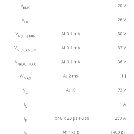
V
20
V
RMS
V
26
V
DC
V
At 0.1 mA
30
V
N(DC) MIN
V
At 0.1 mA
33
V
N(DC) NOM
V
At 0.1 mA
36
V
N(DC) MAX
W
At 2 ms
1.1
J
MAX
V
At IC
73
V
C
I
1
A
C
I
For 8 x 20 μs Pulse
250
A
P
C
At 1 kHz
1400
pF