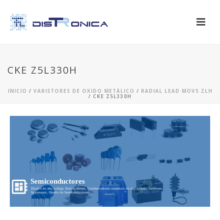
CKE Z5L330H
INICIO
/
VARISTORES DE OXIDO METÁLICO
/
RADIAL LEAD MOVS ZLH
/ CKE Z5L330H
Semiconductores
Diodos de alto voltaje, Rectificadores, Condensadores ceramicos de alto voltaje, Varistores,
Supresores, Diseño de Semiconductores...