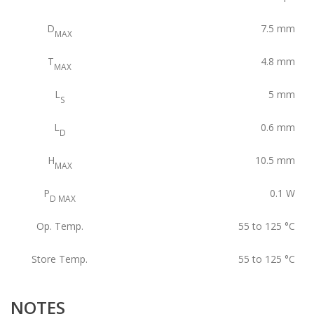
D
7.5
mm
MAX
T
4.8
mm
MAX
L
5
mm
S
L
0.6
mm
D
H
10.5
mm
MAX
P
0.1
W
D MAX
Op. Temp.
55 to 125
°C
Store Temp.
55 to 125
°C
NOTES