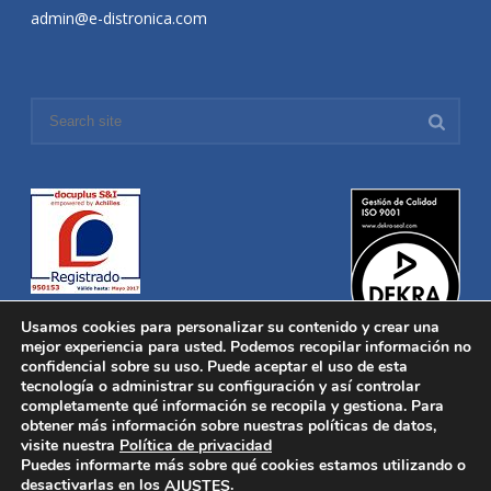
admin@e-distronica.com
Usamos cookies para personalizar su contenido y crear una
mejor experiencia para usted. Podemos recopilar información no
confidencial sobre su uso. Puede aceptar el uso de esta
tecnología o administrar su configuración y así controlar
Distronica © 2016 Todos los derechos reservados.
Aviso legal
|
completamente qué información se recopila y gestiona. Para
Política de privacidad
|
Política de Cookies
obtener más información sobre nuestras políticas de datos,
Desarrollado por
Nucleosoft
visite nuestra
Política de privacidad
Inicio
Puedes informarte más sobre qué cookies estamos utilizando o
Quiénes Somos
desactivarlas en los
.
AJUSTES