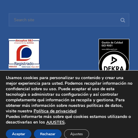
Usamos cookies para personalizar su contenido y crear una
mejor experiencia para usted. Podemos recopilar información no
confidencial sobre su uso. Puede aceptar el uso de esta
tecnología o administrar su configuración y así controlar
Distronica © 2016 Todos los derechos reservados.
Aviso legal
|
completamente qué información se recopila y gestiona. Para
Política de privacidad
|
Política de Cookies
obtener más información sobre nuestras políticas de datos,
Desarrollado por
Nucleosoft
visite nuestra
Política de privacidad
Inicio
Puedes informarte más sobre qué cookies estamos utilizando o
Quiénes Somos
desactivarlas en los
.
AJUSTES
Fabricación
Distribución
Aceptar
Rechazar
Ajustes