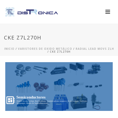
CKE Z7L270H
INICIO
/
VARISTORES DE OXIDO METÁLICO
/
RADIAL LEAD MOVS ZLH
/ CKE Z7L270H
Semiconductores
Diodos de alto voltaje, Rectificadores, Condensadores ceramicos de alto voltaje, Varistores,
Supresores, Diseño de Semiconductores...