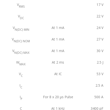
V
17
V
RMS
V
22
V
DC
V
At 1 mA
24
V
N(DC) MIN
V
At 1 mA
27
V
N(DC) NOM
V
At 1 mA
30
V
N(DC) MAX
W
At 2 ms
2.5
J
MAX
V
At IC
53
V
C
I
2.5
A
C
I
For 8 x 20 μs Pulse
500
A
P
C
At 1 kHz
3400
pF