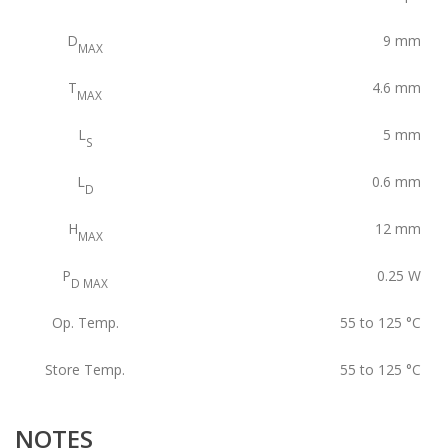
D
9
mm
MAX
T
4.6
mm
MAX
L
5
mm
S
L
0.6
mm
D
H
12
mm
MAX
P
0.25
W
D MAX
Op. Temp.
55 to 125
°C
Store Temp.
55 to 125
°C
NOTES