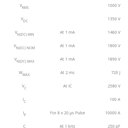
V
1000
V
RMS
V
1350
V
DC
V
At 1 mA
1460
V
N(DC) MIN
V
At 1 mA
1800
V
N(DC) NOM
V
At 1 mA
1890
V
N(DC) MAX
W
At 2 ms
720
J
MAX
V
At IC
2580
V
C
I
100
A
C
I
For 8 x 20 μs Pulse
10000
A
P
C
At 1 kHz
250
pF