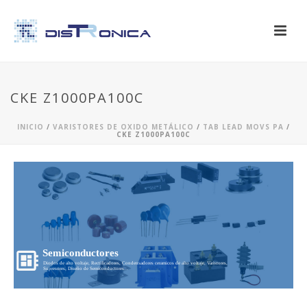
CKE Z1000PA100C
INICIO
/
VARISTORES DE OXIDO METÁLICO
/
TAB LEAD MOVS PA
/
CKE Z1000PA100C
Semiconductores
Diodos de alto voltaje, Rectificadores, Condensadores ceramicos de alto voltaje, Varistores,
Supresores, Diseño de Semiconductores...