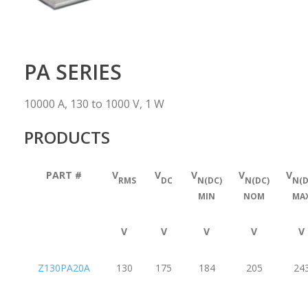
PA SERIES
10000 A, 130 to 1000 V, 1 W
PRODUCTS
PART #
V
V
V
V
V
RMS
DC
N(DC)
N(DC)
N(D
MIN
NOM
MA
V
V
V
V
V
Z130PA20A
130
175
184
205
24