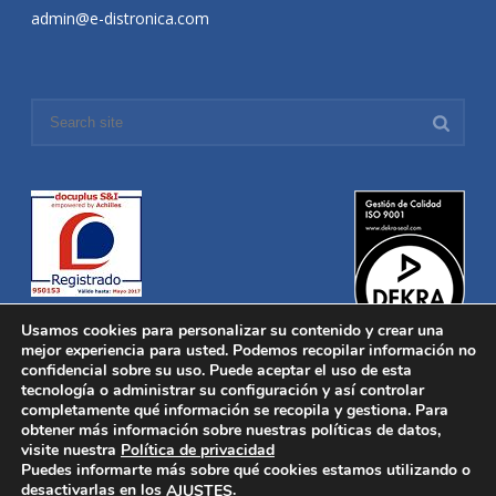
admin@e-distronica.com
Usamos cookies para personalizar su contenido y crear una
mejor experiencia para usted. Podemos recopilar información no
confidencial sobre su uso. Puede aceptar el uso de esta
tecnología o administrar su configuración y así controlar
Distronica © 2016 Todos los derechos reservados.
Aviso legal
|
completamente qué información se recopila y gestiona. Para
Política de privacidad
|
Política de Cookies
obtener más información sobre nuestras políticas de datos,
Desarrollado por
Nucleosoft
visite nuestra
Política de privacidad
Inicio
Puedes informarte más sobre qué cookies estamos utilizando o
Quiénes Somos
desactivarlas en los
.
AJUSTES