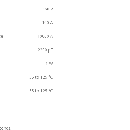
360
V
100
A
se
10000
A
2200
pF
1
W
55 to 125
°C
55 to 125
°C
conds.