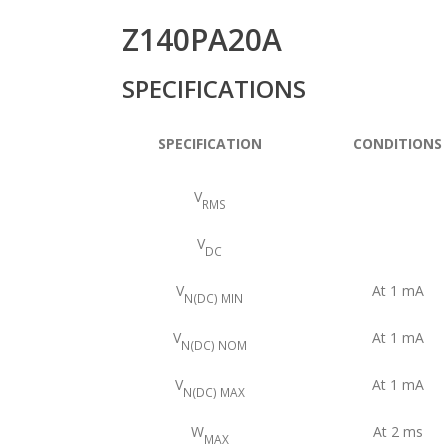
Z140PA20A
SPECIFICATIONS
SPECIFICATION
CONDITIONS
V
RMS
V
DC
V
At 1 mA
N(DC) MIN
V
At 1 mA
N(DC) NOM
V
At 1 mA
N(DC) MAX
W
At 2 ms
MAX