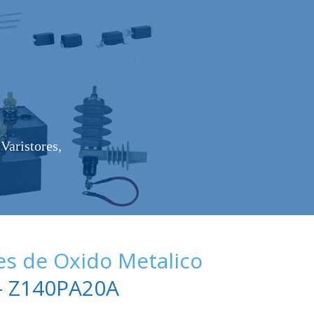
Varistores,
es de Oxido Metalico
 Z140PA20A