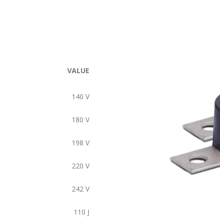
VALUE
140
V
180
V
198
V
220
V
242
V
110
J