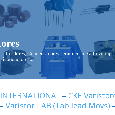
ores
ectificadores, Condensadores ceramicos de alto voltaje, 
miconductores...
 INTERNATIONAL
–
CKE Varistor
–
Varistor TAB (Tab lead Movs)
–