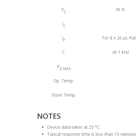
V
At IC
C
I
C
I
For 8 x 20 μs Pul
P
C
At 1 kHz
P
D MAX
Op. Temp.
Store Temp.
NOTES
Device data taken at 25 °C.
Typical response time is less than 15 nanose