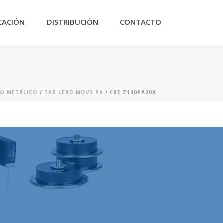
CACIÓN
DISTRIBUCIÓN
CONTACTO
DO METÁLICO
/
TAB LEAD MOVS PA
/ CKE Z140PA20A