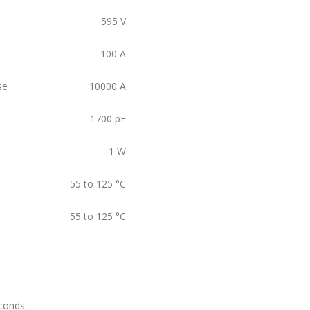
595
V
100
A
se
10000
A
1700
pF
1
W
55 to 125
°C
55 to 125
°C
conds.