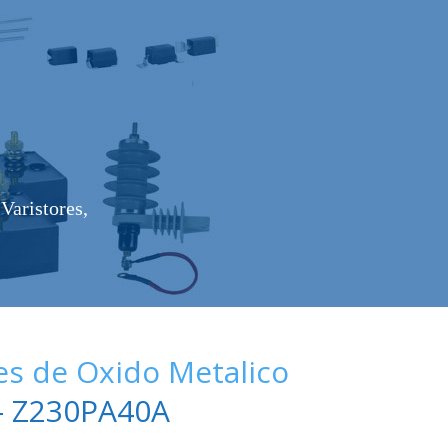
Varistores,
es de Oxido Metalico
 Z230PA40A