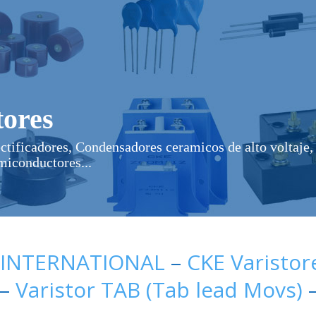
ores
ectificadores, Condensadores ceramicos de alto voltaje, 
miconductores...
 INTERNATIONAL
–
CKE Varistor
–
Varistor TAB (Tab lead Movs)
–