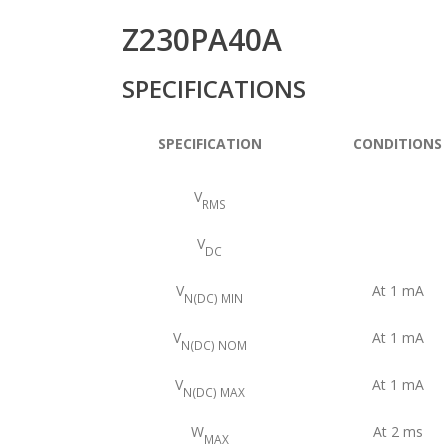
Z230PA40A
SPECIFICATIONS
SPECIFICATION
CONDITIONS
V
RMS
V
DC
V
At 1 mA
N(DC) MIN
V
At 1 mA
N(DC) NOM
V
At 1 mA
N(DC) MAX
W
At 2 ms
MAX