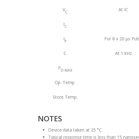
V
At IC
C
I
C
I
For 8 x 20 μs Pul
P
C
At 1 kHz
P
D MAX
Op. Temp.
Store Temp.
NOTES
Device data taken at 25 °C.
Typical response time is less than 15 nanose