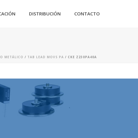
CACIÓN
DISTRIBUCIÓN
CONTACTO
DO METÁLICO
/
TAB LEAD MOVS PA
/ CKE Z230PA40A