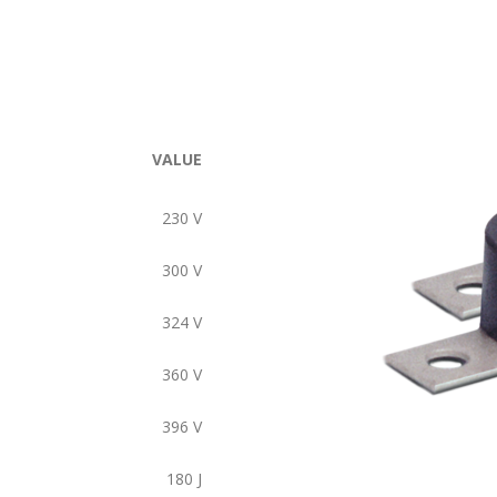
VALUE
230
V
300
V
324
V
360
V
396
V
180
J