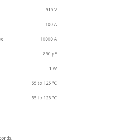
915
V
100
A
se
10000
A
850
pF
1
W
55 to 125
°C
55 to 125
°C
conds.