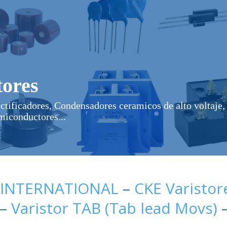
ores
ectificadores, Condensadores ceramicos de alto voltaje, 
miconductores...
 INTERNATIONAL
–
CKE Varistor
–
Varistor TAB (Tab lead Movs)
–