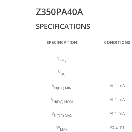
Z350PA40A
SPECIFICATIONS
SPECIFICATION
CONDITIONS
V
RMS
V
DC
V
At 1 mA
N(DC) MIN
V
At 1 mA
N(DC) NOM
V
At 1 mA
N(DC) MAX
W
At 2 ms
MAX