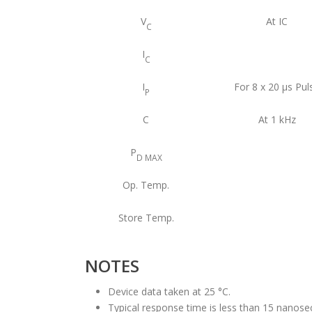
V
At IC
C
I
C
I
For 8 x 20 μs Pul
P
C
At 1 kHz
P
D MAX
Op. Temp.
Store Temp.
NOTES
Device data taken at 25 °C.
Typical response time is less than 15 nanose