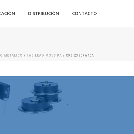
CACIÓN
DISTRIBUCIÓN
CONTACTO
DO METÁLICO
/
TAB LEAD MOVS PA
/ CKE Z350PA40A