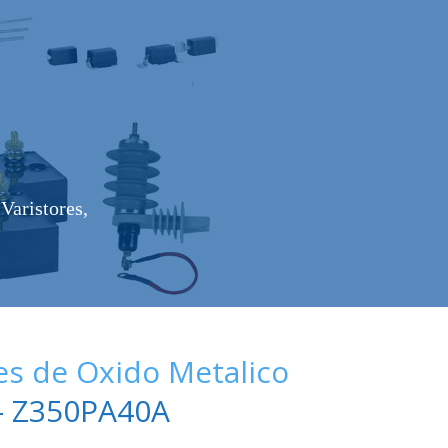
Varistores,
es de Oxido Metalico
 Z350PA40A