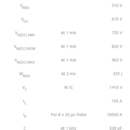
V
510
V
RMS
V
675
V
DC
V
At 1 mA
735
V
N(DC) MIN
V
At 1 mA
820
V
N(DC) NOM
V
At 1 mA
963
V
N(DC) MAX
W
At 2 ms
325
J
MAX
V
At IC
1410
V
C
I
100
A
C
I
For 8 x 20 μs Pulse
10000
A
P
C
At 1 kHz
530
pF