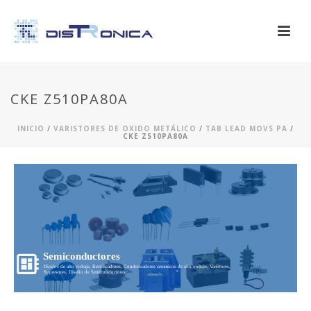
CKE Z510PA80A
INICIO
/
VARISTORES DE OXIDO METÁLICO
/
TAB LEAD MOVS PA
/
CKE Z510PA80A
Semiconductores
Diodos de alto voltaje, Rectificadores, Condensadores ceramicos de alto voltaje, Varistores,
Supresores, Diseño de Semiconductores...