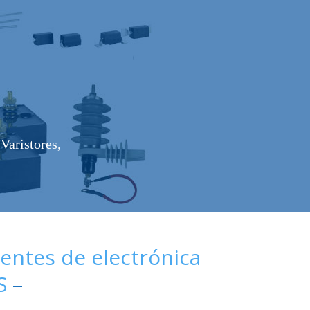
Varistores,
ntes de electrónica
S
–