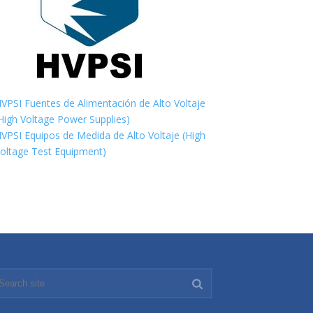
VPSI Fuentes de Alimentación de Alto Voltaje
High Voltage Power Supplies)
VPSI Equipos de Medida de Alto Voltaje (High
oltage Test Equipment)