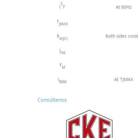
2
I
T
At 60Hz
T
JMAX
R
Both sides cool
ø(JC)
I
FM
F
M
I
At TJMAX
RRM
Consúltenos