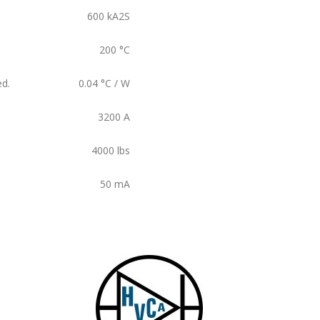
600
kA2S
200
°C
ed.
0.04
°C / W
3200
A
4000
lbs
50
mA