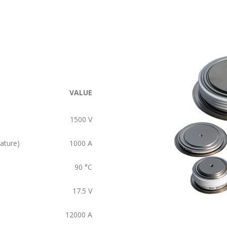
VALUE
1500
V
ature)
1000
A
90
°C
17.5
V
12000
A