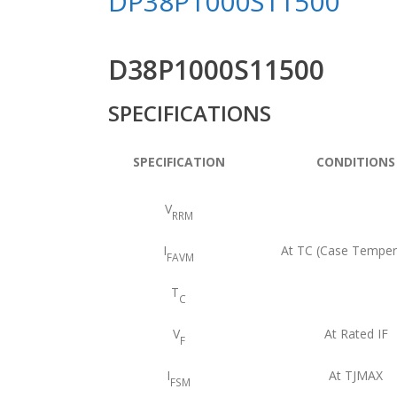
DP38P1000S11500
D38P1000S11500
SPECIFICATIONS
SPECIFICATION
CONDITIONS
V
RRM
I
At TC (Case Temper
FAVM
T
C
V
At Rated IF
F
I
At TJMAX
FSM