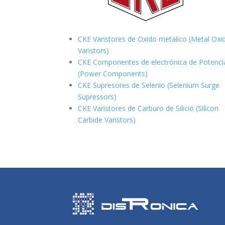
CKE Varistores de Oxido metalico (Metal Oxi
Varistors)
CKE Componentes de electrónica de Potenci
(Power Components)
CKE Supresores de Selenio (Selenium Surge
Supressors)
CKE Varistores de Carburo de Silicio
(Silicon
Carbide Varistors)