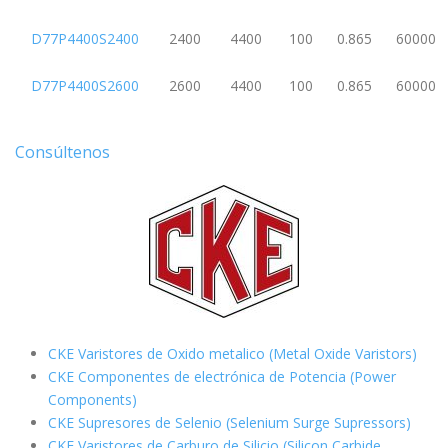
D77P4400S2400
2400
4400
100
0.865
60000
D77P4400S2600
2600
4400
100
0.865
60000
Consúltenos
CKE Varistores de Oxido metalico (Metal Oxide Varistors)
CKE Componentes de electrónica de Potencia (Power
Components)
CKE Supresores de Selenio (Selenium Surge Supressors)
CKE Varistores de Carburo de Silicio
(Silicon Carbide