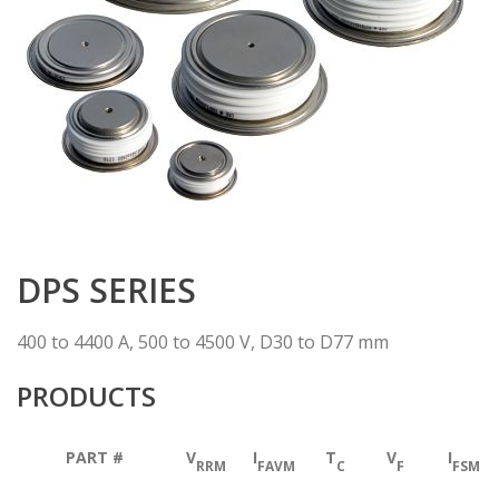
DPS SERIES
400 to 4400 A, 500 to 4500 V, D30 to D77 mm
PRODUCTS
PART #
V
I
T
V
I
RRM
FAVM
C
F
FSM