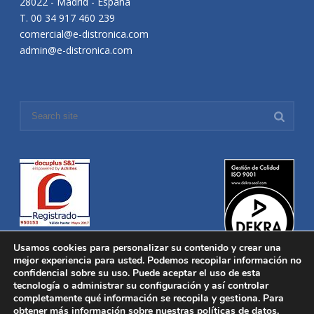
28022 - Madrid - España
T. 00 34 917 460 239
comercial@e-distronica.com
admin@e-distronica.com
Usamos cookies para personalizar su contenido y crear una
mejor experiencia para usted. Podemos recopilar información no
confidencial sobre su uso. Puede aceptar el uso de esta
tecnología o administrar su configuración y así controlar
Distronica © 2016 Todos los derechos reservados.
Aviso legal
|
completamente qué información se recopila y gestiona. Para
Política de privacidad
|
Política de Cookies
obtener más información sobre nuestras políticas de datos,
Desarrollado por
Nucleosoft