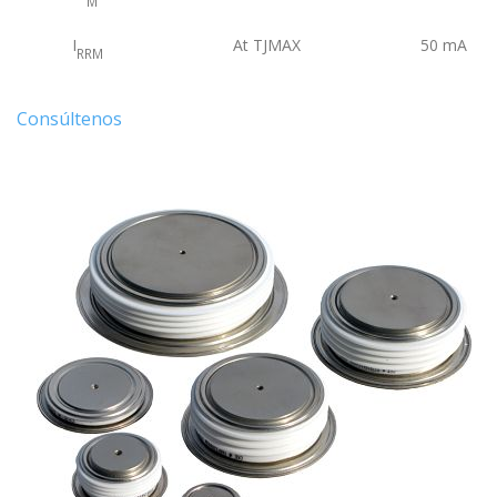
M
I
At TJMAX
50
mA
RRM
Consúltenos