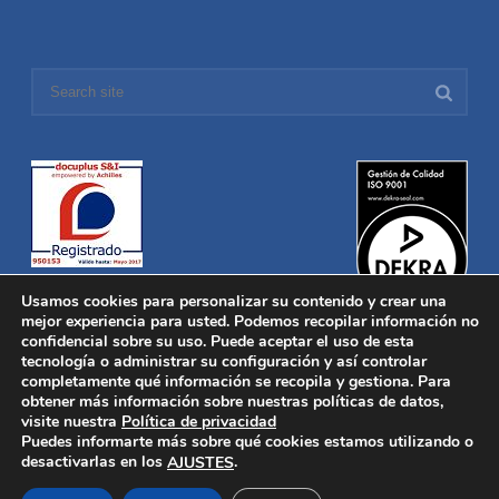
Usamos cookies para personalizar su contenido y crear una
mejor experiencia para usted. Podemos recopilar información no
confidencial sobre su uso. Puede aceptar el uso de esta
tecnología o administrar su configuración y así controlar
Distronica © 2016 Todos los derechos reservados.
Aviso legal
|
completamente qué información se recopila y gestiona. Para
Política de privacidad
|
Política de Cookies
obtener más información sobre nuestras políticas de datos,
Desarrollado por
Nucleosoft
visite nuestra
Política de privacidad
Inicio
Puedes informarte más sobre qué cookies estamos utilizando o
Quiénes Somos
desactivarlas en los
.
AJUSTES
Fabricación