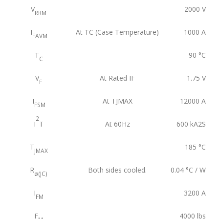
V
2000
V
RRM
I
At TC (Case Temperature)
1000
A
FAVM
T
90
°C
C
V
At Rated IF
1.75
V
F
I
At TJMAX
12000
A
FSM
2
I
T
At 60Hz
600
kA2S
T
185
°C
JMAX
R
Both sides cooled.
0.04
°C / W
ø(JC)
I
3200
A
FM
F
4000
lbs