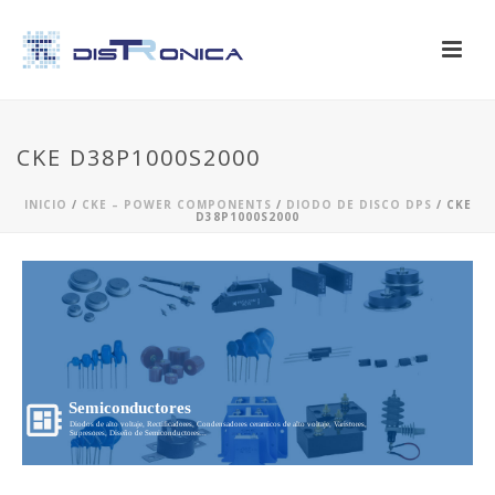
CKE D38P1000S2000
INICIO
/
CKE – POWER COMPONENTS
/
DIODO DE DISCO DPS
/ CKE
D38P1000S2000
Semiconductores
Diodos de alto voltaje, Rectificadores, Condensadores ceramicos de alto voltaje, Varistores,
Supresores, Diseño de Semiconductores...