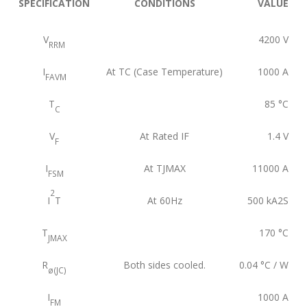
SPECIFICATION
CONDITIONS
VALUE
V
4200
V
RRM
I
At TC (Case Temperature)
1000
A
FAVM
T
85
°C
C
V
At Rated IF
1.4
V
F
I
At TJMAX
11000
A
FSM
2
I
T
At 60Hz
500
kA2S
T
170
°C
JMAX
R
Both sides cooled.
0.04
°C / W
ø(JC)
I
1000
A
FM