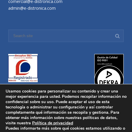
comercial@e-distronica.com
admin@e-distronica.com
Usamos cookies para personalizar su contenido y crear una
mejor experiencia para usted. Podemos recopilar información no
confidencial sobre su uso. Puede aceptar el uso de esta
tecnología o administrar su configuración y así controlar
Distronica © 2016 Todos los derechos reservados.
Aviso legal
|
completamente qué información se recopila y gestiona. Para
Política de privacidad
|
Política de Cookies
obtener más información sobre nuestras políticas de datos,
Desarrollado por
Nucleosoft
visite nuestra
Política de privacidad
Inicio
Puedes informarte más sobre qué cookies estamos utilizando o