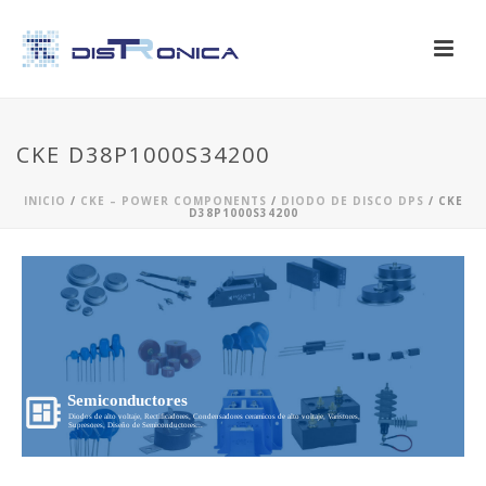
CKE D38P1000S34200
INICIO
/
CKE – POWER COMPONENTS
/
DIODO DE DISCO DPS
/ CKE
D38P1000S34200
Semiconductores
Diodos de alto voltaje, Rectificadores, Condensadores ceramicos de alto voltaje, Varistores,
Supresores, Diseño de Semiconductores...