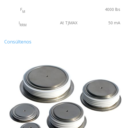
F
4000
lbs
M
I
At TJMAX
50
mA
RRM
Consúltenos