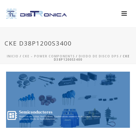
CKE D38P1200S3400
INICIO
/
CKE – POWER COMPONENTS
/
DIODO DE DISCO DPS
/ CKE
D38P1200S3400
Semiconductores
Diodos de alto voltaje, Rectificadores, Condensadores ceramicos de alto voltaje, Varistores,
Supresores, Diseño de Semiconductores...