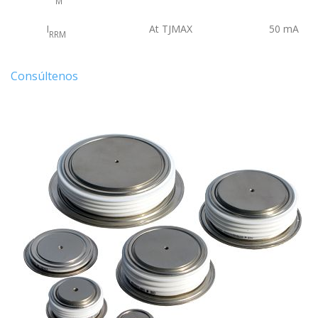
M
I
At TJMAX
50
mA
RRM
Consúltenos