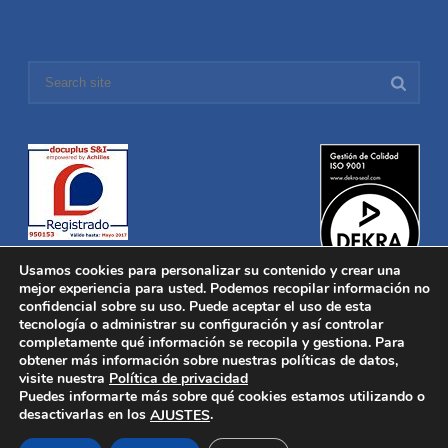
Usamos cookies para personalizar su contenido y crear una
mejor experiencia para usted. Podemos recopilar información no
confidencial sobre su uso. Puede aceptar el uso de esta
tecnología o administrar su configuración y así controlar
Distronica © 2016 Todos los derechos reservados.
Aviso legal
|
completamente qué información se recopila y gestiona. Para
Política de privacidad
|
Política de Cookies
obtener más información sobre nuestras políticas de datos,
Desarrollado por
Nucleosoft
visite nuestra
Política de privacidad
Inicio
Puedes informarte más sobre qué cookies estamos utilizando o
Quiénes Somos
desactivarlas en los
.
AJUSTES
Fabricación