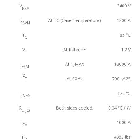
V
3400
V
RRM
I
At TC (Case Temperature)
1200
A
FAVM
T
85
°C
C
V
At Rated IF
1.2
V
F
I
At TJMAX
13000
A
FSM
2
I
T
At 60Hz
700
kA2S
T
170
°C
JMAX
R
Both sides cooled.
0.04
°C / W
ø(JC)
I
1000
A
FM
F
4000
lbs