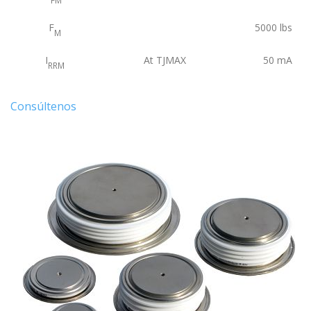
F
5000
lbs
M
I
At TJMAX
50
mA
RRM
Consúltenos