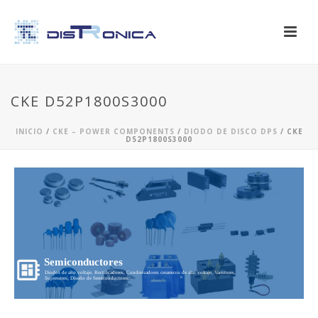
CKE D52P1800S3000
INICIO
/
CKE – POWER COMPONENTS
/
DIODO DE DISCO DPS
/ CKE
D52P1800S3000
Semiconductores
Diodos de alto voltaje, Rectificadores, Condensadores ceramicos de alto voltaje, Varistores,
Supresores, Diseño de Semiconductores...