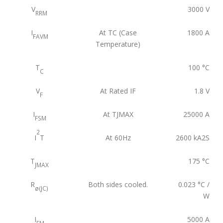
V
3000
V
RRM
I
At TC (Case
1800
A
FAVM
Temperature)
T
100
°C
C
V
At Rated IF
1.8
V
F
I
At TJMAX
25000
A
FSM
2
I
T
At 60Hz
2600
kA2S
T
175
°C
JMAX
R
Both sides cooled.
0.023
°C /
ø(JC)
W
I
5000
A
FM