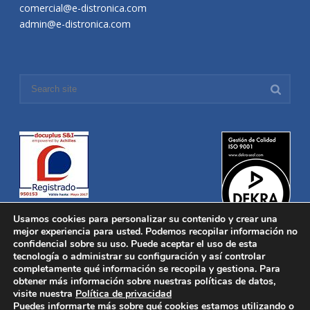
comercial@e-distronica.com
admin@e-distronica.com
Usamos cookies para personalizar su contenido y crear una
mejor experiencia para usted. Podemos recopilar información no
confidencial sobre su uso. Puede aceptar el uso de esta
tecnología o administrar su configuración y así controlar
Distronica © 2016 Todos los derechos reservados.
Aviso legal
|
completamente qué información se recopila y gestiona. Para
Política de privacidad
|
Política de Cookies
obtener más información sobre nuestras políticas de datos,
Desarrollado por
Nucleosoft
visite nuestra
Política de privacidad
Inicio
Puedes informarte más sobre qué cookies estamos utilizando o