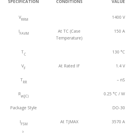
SPECIFICATION
CONDITIONS
VALUE
V
1400
V
RRM
I
At TC (Case
150
A
FAVM
Temperature)
T
130
°C
C
V
At Rated IF
1.4
V
F
T
–
nS
RR
R
0.25
°C / W
ø(JC)
Package Style
DO-30
I
At TJMAX
3570
A
FSM
2