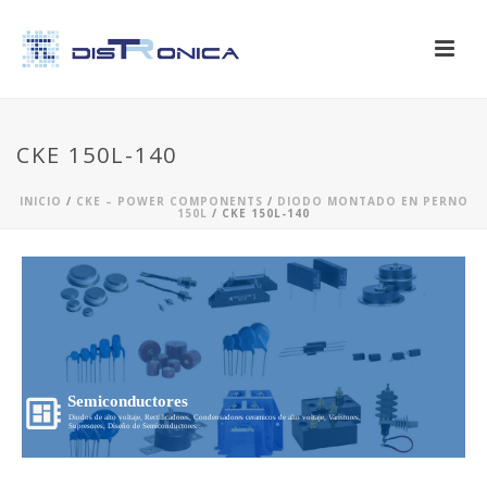
CKE 150L-140
INICIO
/
CKE – POWER COMPONENTS
/
DIODO MONTADO EN PERNO
150L
/ CKE 150L-140
Semiconductores
Diodos de alto voltaje, Rectificadores, Condensadores ceramicos de alto voltaje, Varistores,
Supresores, Diseño de Semiconductores...