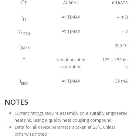
I
T
At 60Hz
64
kA2S
r
At TJMAX
–
mΩ
f1
V
At TJMAX
–
V
F(TO)
T
200
°C
JMAX
T
Non-lubricated
125 – 150
in-
Installation
lb
I
At TJMAX
35
mA
RRM
NOTES
Current ratings require assembly on a suitably engineered
heatsink, using a quality heat coupling compound.
Data for all device parameters taken at 25˚C unless
otherwise noted.