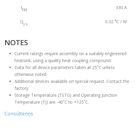
I
330
A
FM
Q
0.32
°C / W
j-s
NOTES
Current ratings require assembly on a suitably engineered
heatsink, using a quality heat coupling compound.
Data for all device parameters taken at 25˚C unless
otherwise noted.
Additional devices available on special request. Contact the
factory.
Storage Temperature (TSTG) and Operating Junction
Temperature (TJ) are -40˚C to +125˚C.
Consúltenos