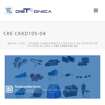
CKE CKKD105-04
INICIO
/
CKE – POWER COMPONENTS
/
MODULO DE DIODOS DE
POTENCIA CKKD
/ CKE CKKD105-04
Semiconductores
Diodos de alto voltaje, Rectificadores, Condensadores ceramicos de alto voltaje, Varistores,
Supresores, Diseño de Semiconductores...