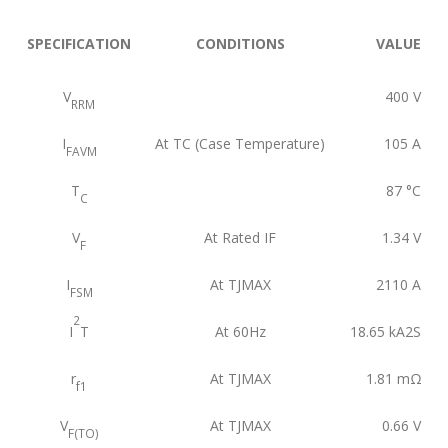
SPECIFICATION
CONDITIONS
VALUE
V
400
V
RRM
I
At TC (Case Temperature)
105
A
FAVM
T
87
°C
C
V
At Rated IF
1.34
V
F
I
At TJMAX
2110
A
FSM
2
I
T
At 60Hz
18.65
kA2S
r
At TJMAX
1.81
mΩ
f1
V
At TJMAX
0.66
V
F(TO)