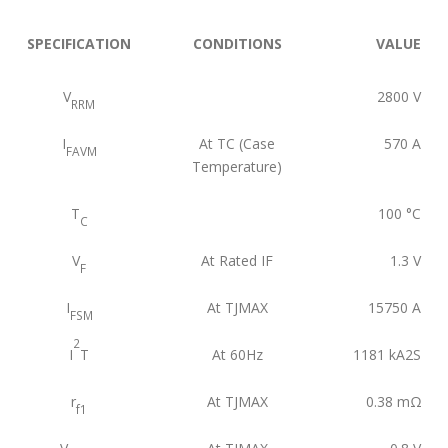
SPECIFICATION
CONDITIONS
VALUE
V
2800
V
RRM
I
At TC (Case
570
A
FAVM
Temperature)
T
100
°C
C
V
At Rated IF
1.3
V
F
I
At TJMAX
15750
A
FSM
2
I
T
At 60Hz
1181
kA2S
r
At TJMAX
0.38
mΩ
f1