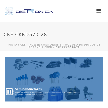
CKE CKKD570-28
INICIO
/
CKE – POWER COMPONENTS
/
MODULO DE DIODOS DE
POTENCIA CKKD
/ CKE CKKD570-28
Semiconductores
Diodos de alto voltaje, Rectificadores, Condensadores ceramicos de alto voltaje, Varistores,
Supresores, Diseño de Semiconductores...