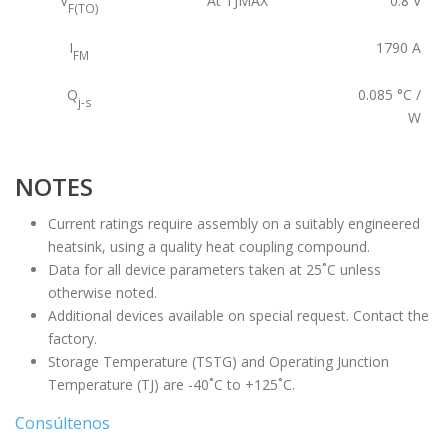
V
At TJMAX
0.8
V
F(TO)
I
1790
A
FM
Q
0.085
°C /
j-s
W
NOTES
Current ratings require assembly on a suitably engineered
heatsink, using a quality heat coupling compound.
Data for all device parameters taken at 25˚C unless
otherwise noted.
Additional devices available on special request. Contact the
factory.
Storage Temperature (TSTG) and Operating Junction
Temperature (TJ) are -40˚C to +125˚C.
Consúltenos