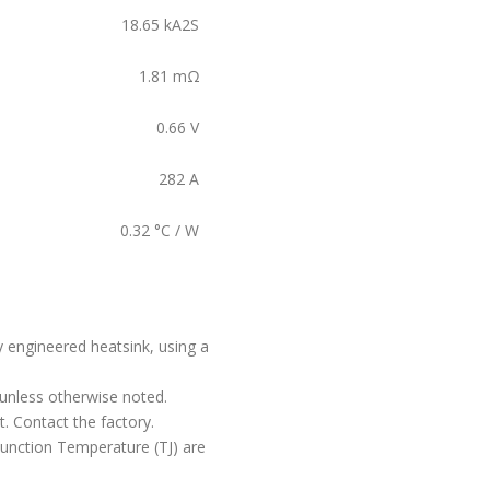
18.65
kA2S
1.81
mΩ
0.66
V
282
A
0.32
°C / W
y engineered heatsink, using a
 unless otherwise noted.
t. Contact the factory.
unction Temperature (TJ) are