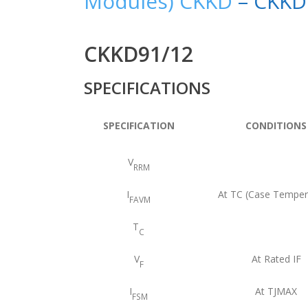
Modules) CKKD
– CKKD
CKKD91/12
SPECIFICATIONS
SPECIFICATION
CONDITIONS
V
RRM
I
At TC (Case Temper
FAVM
T
C
V
At Rated IF
F
I
At TJMAX
FSM