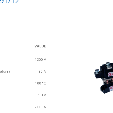
91/12
VALUE
1200
V
ature)
90
A
100
°C
1.3
V
2110
A