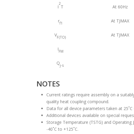
2
I
T
At 60Hz
r
At TJMAX
f1
V
At TJMAX
F(TO)
I
FM
Q
j-s
NOTES
Current ratings require assembly on a suitabl
quality heat coupling compound.
Data for all device parameters taken at 25˚C
Additional devices available on special reques
Storage Temperature (TSTG) and Operating J
-40˚C to +125˚C.