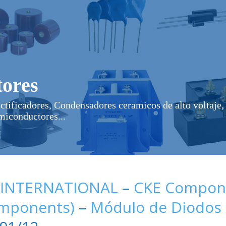
ores
ectificadores, Condensadores ceramicos de alto voltaje, 
miconductores...
 INTERNATIONAL
–
CKE Compone
omponents)
–
Módulo de Diodos 